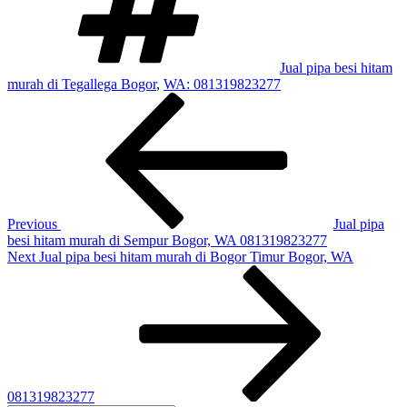
Jual pipa besi hitam
murah di Tegallega Bogor
,
WA: 081319823277
Post
Previous
Post
navigation
Previous
Jual pipa
besi hitam murah di Sempur Bogor, WA 081319823277
Next
Next
Jual pipa besi hitam murah di Bogor Timur Bogor, WA
Post
081319823277