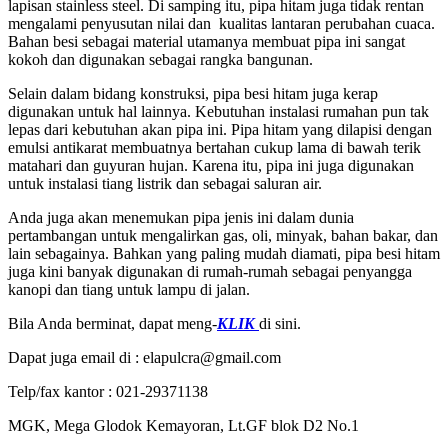
lapisan stainless steel. Di samping itu, pipa hitam juga tidak rentan
mengalami penyusutan nilai dan kualitas lantaran perubahan cuaca.
Bahan besi sebagai material utamanya membuat pipa ini sangat
kokoh dan digunakan sebagai rangka bangunan.
Selain dalam bidang konstruksi, pipa besi hitam juga kerap
digunakan untuk hal lainnya. Kebutuhan instalasi rumahan pun tak
lepas dari kebutuhan akan pipa ini. Pipa hitam yang dilapisi dengan
emulsi antikarat membuatnya bertahan cukup lama di bawah terik
matahari dan guyuran hujan. Karena itu, pipa ini juga digunakan
untuk instalasi tiang listrik dan sebagai saluran air.
Anda juga akan menemukan pipa jenis ini dalam dunia
pertambangan untuk mengalirkan gas, oli, minyak, bahan bakar, dan
lain sebagainya. Bahkan yang paling mudah diamati, pipa besi hitam
juga kini banyak digunakan di rumah-rumah sebagai penyangga
kanopi dan tiang untuk lampu di jalan.
Bila Anda berminat, dapat meng-
KLIK
di sini.
Dapat juga email di : elapulcra@gmail.com
Telp/fax kantor : 021-29371138
MGK, Mega Glodok Kemayoran, Lt.GF blok D2 No.1