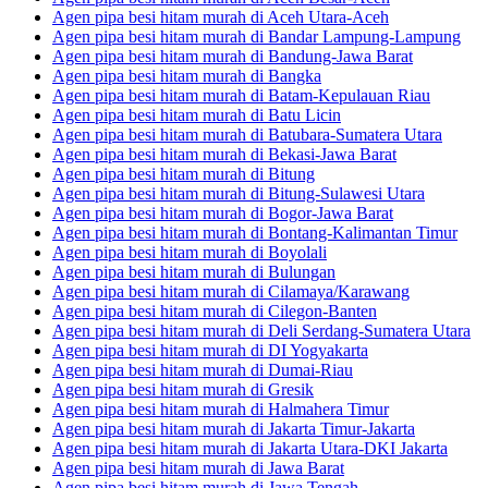
Agen pipa besi hitam murah di Aceh Utara-Aceh
Agen pipa besi hitam murah di Bandar Lampung-Lampung
Agen pipa besi hitam murah di Bandung-Jawa Barat
Agen pipa besi hitam murah di Bangka
Agen pipa besi hitam murah di Batam-Kepulauan Riau
Agen pipa besi hitam murah di Batu Licin
Agen pipa besi hitam murah di Batubara-Sumatera Utara
Agen pipa besi hitam murah di Bekasi-Jawa Barat
Agen pipa besi hitam murah di Bitung
Agen pipa besi hitam murah di Bitung-Sulawesi Utara
Agen pipa besi hitam murah di Bogor-Jawa Barat
Agen pipa besi hitam murah di Bontang-Kalimantan Timur
Agen pipa besi hitam murah di Boyolali
Agen pipa besi hitam murah di Bulungan
Agen pipa besi hitam murah di Cilamaya/Karawang
Agen pipa besi hitam murah di Cilegon-Banten
Agen pipa besi hitam murah di Deli Serdang-Sumatera Utara
Agen pipa besi hitam murah di DI Yogyakarta
Agen pipa besi hitam murah di Dumai-Riau
Agen pipa besi hitam murah di Gresik
Agen pipa besi hitam murah di Halmahera Timur
Agen pipa besi hitam murah di Jakarta Timur-Jakarta
Agen pipa besi hitam murah di Jakarta Utara-DKI Jakarta
Agen pipa besi hitam murah di Jawa Barat
Agen pipa besi hitam murah di Jawa Tengah