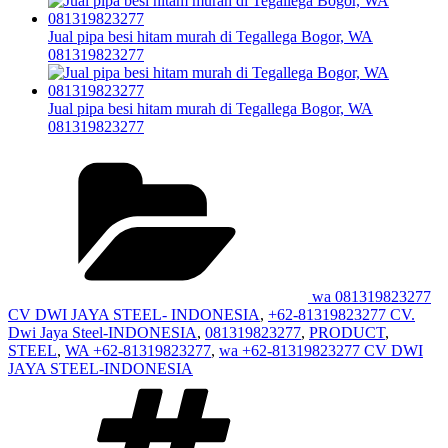
Jual pipa besi hitam murah di Tegallega Bogor, WA
081319823277
Jual pipa besi hitam murah di Tegallega Bogor, WA
081319823277
Categories
wa 081319823277
CV DWI JAYA STEEL- INDONESIA
,
+62-81319823277 CV.
Dwi Jaya Steel-INDONESIA
,
081319823277
,
PRODUCT
,
STEEL
,
WA +62-81319823277
,
wa +62-81319823277 CV DWI
JAYA STEEL-INDONESIA
Tags