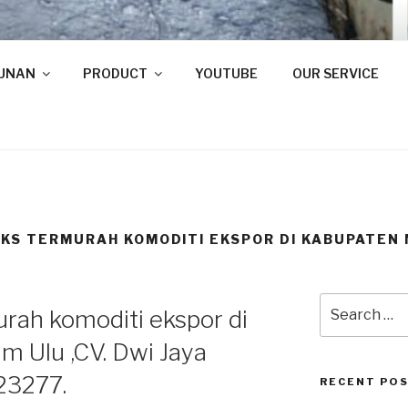
AYA STEEL
GUNAN
PRODUCT
YOUTUBE
OUR SERVICE
Y
EKS TERMURAH KOMODITI EKSPOR DI KABUPATEN
Search
urah komoditi ekspor di
for:
 Ulu ,CV. Dwi Jaya
23277.
RECENT PO