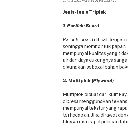
Jaya Steel, wa 081319823277.
Jenis-Jenis Triplek
1. Particle Board
Particle board
dibuat dengan 
sehingga membentuk papan. Tr
mempunyai kualitas yang tida
air dan daya dukungnya sanga
digunakan sebagai bahan baku
2. Multiplek (
Plywood)
Multiplek dibuat dari kulit ka
di
press
menggunakan tekanan y
mempunyai tekstur yang rapat
terhadap air. Jika dirawat de
hingga mencapai puluhan tah