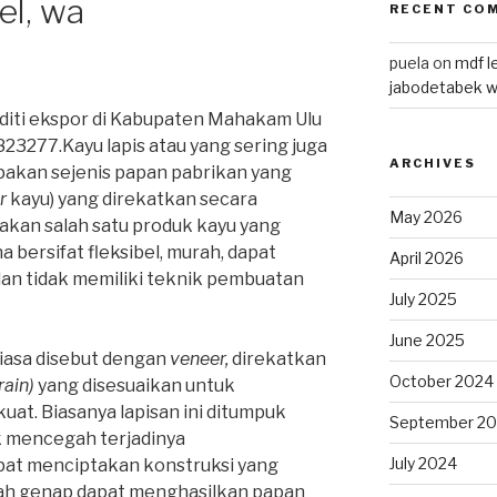
el, wa
RECENT CO
puela
on
mdf l
jabodetabek 
diti ekspor di Kabupaten Mahakam Ulu
823277.Kayu lapis atau yang sering juga
ARCHIVES
pakan sejenis papan pabrikan yang
r
kayu) yang direkatkan secara
May 2026
akan salah satu produk kayu yang
 bersifat fleksibel, murah, dapat
April 2026
 dan tidak memiliki teknik pembuatan
July 2025
June 2025
biasa disebut dengan
veneer,
direkatkan
October 2024
rain)
yang disesuaikan untuk
uat. Biasanya lapisan ini ditumpuk
September 2
uk mencegah terjadinya
July 2024
pat menciptakan konstruksi yang
lah genap dapat menghasilkan papan