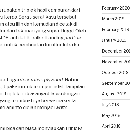
February 2020
rupakan triplek hasil campuran dari
yu keras. Serat-serat kayu tersebut
March 2019
atau lilin dan kemudian dicetak di
February 2019
r dan tekanan yang super tinggi. Oleh
 MDF jauh lebih baik dibanding
particle
January 2019
n untuk pembuatan furnitur interior
December 20
November 20
October 2018
a sebagai
decorative plywood
. Hal ini
September 20
g dipakai untuk memperindah tampilan
triplek ini biasanya dilapisi dengan
August 2018
 yang membuatnya berwarna serta
July 2018
 melaminto diolah menjadi
white
May 2018
April 2018
mi bisa dan biasa menyiapkan tripleks