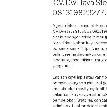
,CV. Dwi Jaya Ste
081319823277.
Agen tripleks termurah komo
,CV. Dwi Jaya Steel, wa 081319
disebut dengan tripleks meru
terdiri dari lapisan kayu (
venee
bersama-sama. Triplek merup
paling sering digunakan karena
dibentuk, dapat didaur ulang,
yang rumit.
Lapisan kayu lapis atau yang 
bersama dengan sudut urat
(g
menciptakan hasil yang lebih k
dalam jumlah yang ganjil unt
pembelokan
(warping)
dan da
seimbang. Lapisan dalam jum