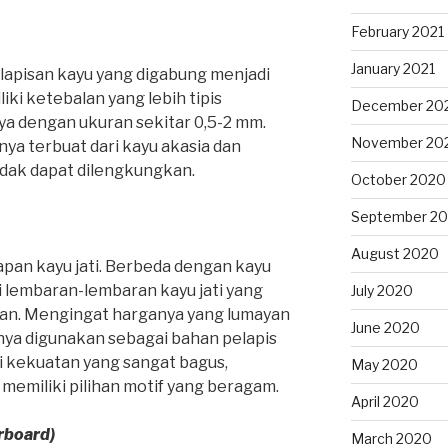
February 2021
January 2021
 lapisan kayu yang digabung menjadi
liki ketebalan yang lebih tipis
December 20
ya dengan ukuran sekitar 0,5-2 mm.
November 20
nya terbuat dari kayu akasia dan
idak dapat dilengkungkan.
October 2020
September 2
August 2020
pan kayu jati. Berbeda dengan kayu
ari lembaran-lembaran kayu jati yang
July 2020
uan. Mengingat harganya yang lumayan
June 2020
nya digunakan sebagai bahan pelapis
 kekuatan yang sangat bagus,
May 2020
memiliki pilihan motif yang beragam.
April 2020
rboard)
March 2020