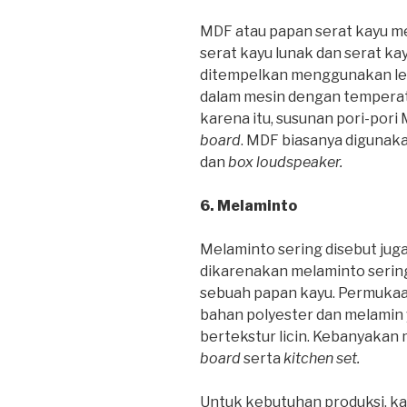
MDF atau papan serat kayu me
serat kayu lunak dan serat ka
ditempelkan menggunakan lem 
dalam mesin dengan temperatu
karena itu, susunan pori-pori
board
. MDF biasanya digunaka
dan
box loudspeaker.
6. Melaminto
Melaminto sering disebut jug
dikarenakan melaminto serin
sebuah papan kayu. Permukaan 
bahan polyester dan melamin
bertekstur licin. Kebanyakan
board
serta
kitchen set.
Untuk kebutuhan produksi, ka