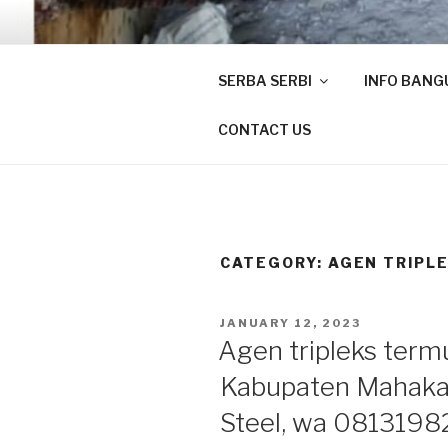
Skip
to
CV. DWI J
content
SERBA SERBI
INFO BAN
KAMU BANGUN KAMI SUPPL
CONTACT US
CATEGORY:
AGEN TRIPL
POSTED
JANUARY 12, 2023
ON
Agen tripleks term
Kabupaten Mahakam
Steel, wa 0813198