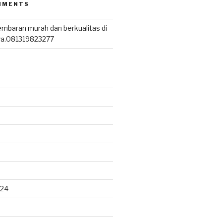
MMENTS
embaran murah dan berkualitas di
wa.081319823277
024