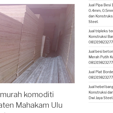
Jual Pipa Besi 1
0.4mm, 0.5mm,
dan Konstruks
Steel.
Jual tripleks 
Konstruksi Ban
081319823277
Jual besi beto
Merah Putih K
081319823277, 
Jual Plat Bord
081319823277, 
Jual hebel ba
ermurah komoditi
Konstruksi dan
Dwi Jaya Steel
paten Mahakam Ulu