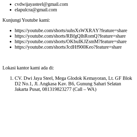
cvdwijayasteel@gmail.com
elapulcra@gmail.com
Kunjungi Youtube kami:
https://youtube.com/shorts/suhsXsWXRAY?feature=share
https://youtube.com/shorts/RBfgQlhRomQ?feature=share
https://youtube.com/shorts/OKbuIKJZsmM?feature=share
https://youtube.com/shorts/JcdHf900Keo?feature=share
Lokasi kantor kami ada di:
CV. Dwi Jaya Steel, Mega Glodok Kemayoran, Lt. GF Blok
D2 No.1, Jl. Angkasa Kav. B6, Gunung Sahari Selatan
Jakarta Pusat, 081319823277 (Call – WA)