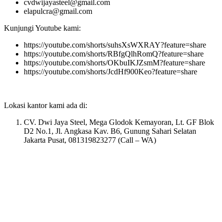
cvdwijayasteel@gmail.com
elapulcra@gmail.com
Kunjungi Youtube kami:
https://youtube.com/shorts/suhsXsWXRAY?feature=share
https://youtube.com/shorts/RBfgQlhRomQ?feature=share
https://youtube.com/shorts/OKbuIKJZsmM?feature=share
https://youtube.com/shorts/JcdHf900Keo?feature=share
Lokasi kantor kami ada di:
CV. Dwi Jaya Steel, Mega Glodok Kemayoran, Lt. GF Blok
D2 No.1, Jl. Angkasa Kav. B6, Gunung Sahari Selatan
Jakarta Pusat, 081319823277 (Call – WA)