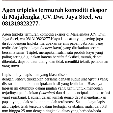
Agen tripleks termurah komoditi ekspor
di Majalengka ,CV. Dwi Jaya Steel, wa
081319823277.
Agen tripleks termurah komoditi ekspor di Majalengka ,CV. Dwi
Jaya Steel, wa 081319823277.Kayu lapis atau yang sering juga
disebut dengan tripleks merupakan sejenis papan pabrikan yang
terdiri dari lapisan kayu (
veneer
kayu) yang direkatkan secara
bersama-sama. Triplek merupakan salah satu produk kayu yang
paling sering digunakan karena bersifat fleksibel, murah, dapat
dibentuk, dapat didaur ulang, dan tidak memiliki teknik pembuatan
yang rumit.
Lapisan kayu lapis atau yang biasa disebut
dengan
veneer,
direkatkan bersama dengan sudut urat
(grain)
yang
disesuaikan untuk menciptakan hasil yang lebih kuat. Biasanya
lapisan ini ditumpuk dalam jumlah yang ganjil untuk mencegah
terjadinya pembelokan
(warping)
dan dapat menciptakan konstruksi
yang seimbang. Lapisan dalam jumlah genap dapat menghasilkan
papan yang tidak stabil dan mudah terdistorsi. Saat ini kayu lapis
atau triplek telah tersedia dalam berbagai ketebalan, mulai dari 0,8
mm hingga 25 mm dengan tingkat kualitas yang berbeda-beda.