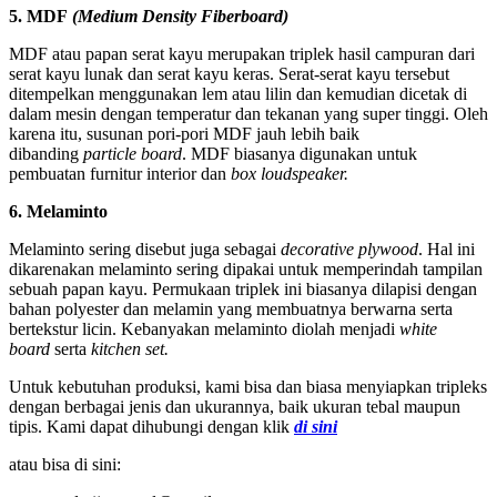
5. MDF
(Medium Density Fiberboard)
MDF atau papan serat kayu merupakan triplek hasil campuran dari
serat kayu lunak dan serat kayu keras. Serat-serat kayu tersebut
ditempelkan menggunakan lem atau lilin dan kemudian dicetak di
dalam mesin dengan temperatur dan tekanan yang super tinggi. Oleh
karena itu, susunan pori-pori MDF jauh lebih baik
dibanding
particle board
. MDF biasanya digunakan untuk
pembuatan furnitur interior dan
box loudspeaker.
6. Melaminto
Melaminto sering disebut juga sebagai
decorative plywood
. Hal ini
dikarenakan melaminto sering dipakai untuk memperindah tampilan
sebuah papan kayu. Permukaan triplek ini biasanya dilapisi dengan
bahan polyester dan melamin yang membuatnya berwarna serta
bertekstur licin. Kebanyakan melaminto diolah menjadi
white
board
serta
kitchen set.
Untuk kebutuhan produksi, kami bisa dan biasa menyiapkan tripleks
dengan berbagai jenis dan ukurannya, baik ukuran tebal maupun
tipis. Kami dapat dihubungi dengan klik
di sini
atau bisa di sini: