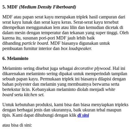
5. MDF
(Medium Density Fiberboard)
MDF atau papan serat kayu merupakan triplek hasil campuran dari
serat kayu lunak dan serat kayu keras. Serat-serat kayu tersebut
ditempelkan menggunakan lem atau lilin dan kemudian dicetak di
dalam mesin dengan temperatur dan tekanan yang super tinggi. Oleh
karena itu, susunan pori-pori MDF jauh lebih baik
dibanding
particle board
. MDF biasanya digunakan untuk
pembuatan furnitur interior dan
box loudspeaker.
6. Melaminto
Melaminto sering disebut juga sebagai
decorative plywood
. Hal ini
dikarenakan melaminto sering dipakai untuk memperindah tampilan
sebuah papan kayu. Permukaan triplek ini biasanya dilapisi dengan
bahan polyester dan melamin yang membuatnya berwarna serta
bertekstur licin. Kebanyakan melaminto diolah menjadi
white
board
serta
kitchen set.
Untuk kebutuhan produksi, kami bisa dan biasa menyiapkan tripleks
dengan berbagai jenis dan ukurannya, baik ukuran tebal maupun
tipis. Kami dapat dihubungi dengan klik
di sini
atau bisa di sini: