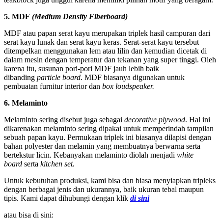
5. MDF
(Medium Density Fiberboard)
MDF atau papan serat kayu merupakan triplek hasil campuran dari
serat kayu lunak dan serat kayu keras. Serat-serat kayu tersebut
ditempelkan menggunakan lem atau lilin dan kemudian dicetak di
dalam mesin dengan temperatur dan tekanan yang super tinggi. Oleh
karena itu, susunan pori-pori MDF jauh lebih baik
dibanding
particle board
. MDF biasanya digunakan untuk
pembuatan furnitur interior dan
box loudspeaker.
6. Melaminto
Melaminto sering disebut juga sebagai
decorative plywood
. Hal ini
dikarenakan melaminto sering dipakai untuk memperindah tampilan
sebuah papan kayu. Permukaan triplek ini biasanya dilapisi dengan
bahan polyester dan melamin yang membuatnya berwarna serta
bertekstur licin. Kebanyakan melaminto diolah menjadi
white
board
serta
kitchen set.
Untuk kebutuhan produksi, kami bisa dan biasa menyiapkan tripleks
dengan berbagai jenis dan ukurannya, baik ukuran tebal maupun
tipis. Kami dapat dihubungi dengan klik
di sini
atau bisa di sini: