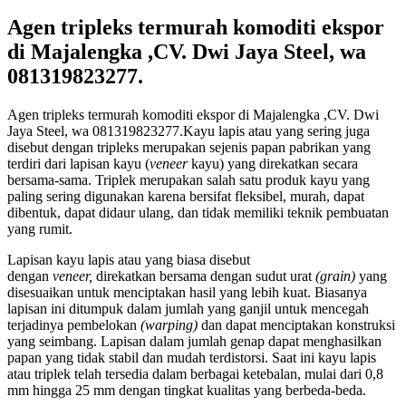
Agen tripleks termurah komoditi ekspor
di Majalengka ,CV. Dwi Jaya Steel, wa
081319823277.
Agen tripleks termurah komoditi ekspor di Majalengka ,CV. Dwi
Jaya Steel, wa 081319823277.Kayu lapis atau yang sering juga
disebut dengan tripleks merupakan sejenis papan pabrikan yang
terdiri dari lapisan kayu (
veneer
kayu) yang direkatkan secara
bersama-sama. Triplek merupakan salah satu produk kayu yang
paling sering digunakan karena bersifat fleksibel, murah, dapat
dibentuk, dapat didaur ulang, dan tidak memiliki teknik pembuatan
yang rumit.
Lapisan kayu lapis atau yang biasa disebut
dengan
veneer,
direkatkan bersama dengan sudut urat
(grain)
yang
disesuaikan untuk menciptakan hasil yang lebih kuat. Biasanya
lapisan ini ditumpuk dalam jumlah yang ganjil untuk mencegah
terjadinya pembelokan
(warping)
dan dapat menciptakan konstruksi
yang seimbang. Lapisan dalam jumlah genap dapat menghasilkan
papan yang tidak stabil dan mudah terdistorsi. Saat ini kayu lapis
atau triplek telah tersedia dalam berbagai ketebalan, mulai dari 0,8
mm hingga 25 mm dengan tingkat kualitas yang berbeda-beda.