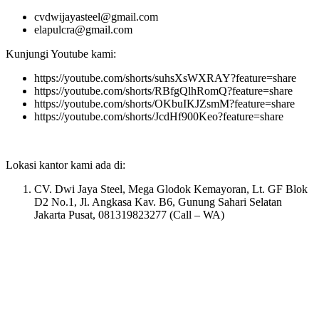
cvdwijayasteel@gmail.com
elapulcra@gmail.com
Kunjungi Youtube kami:
https://youtube.com/shorts/suhsXsWXRAY?feature=share
https://youtube.com/shorts/RBfgQlhRomQ?feature=share
https://youtube.com/shorts/OKbuIKJZsmM?feature=share
https://youtube.com/shorts/JcdHf900Keo?feature=share
Lokasi kantor kami ada di:
CV. Dwi Jaya Steel, Mega Glodok Kemayoran, Lt. GF Blok
D2 No.1, Jl. Angkasa Kav. B6, Gunung Sahari Selatan
Jakarta Pusat, 081319823277 (Call – WA)