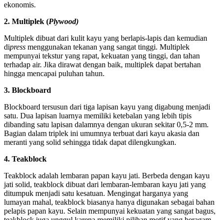
ekonomis.
2. Multiplek (
Plywood)
Multiplek dibuat dari kulit kayu yang berlapis-lapis dan kemudian
di
press
menggunakan tekanan yang sangat tinggi. Multiplek
mempunyai tekstur yang rapat, kekuatan yang tinggi, dan tahan
terhadap air. Jika dirawat dengan baik, multiplek dapat bertahan
hingga mencapai puluhan tahun.
3. Blockboard
Blockboard tersusun dari tiga lapisan kayu yang digabung menjadi
satu. Dua lapisan luarnya memiliki ketebalan yang lebih tipis
dibanding satu lapisan dalamnya dengan ukuran sekitar 0,5-2 mm.
Bagian dalam triplek ini umumnya terbuat dari kayu akasia dan
meranti yang solid sehingga tidak dapat dilengkungkan.
4. Teakblock
Teakblock adalah lembaran papan kayu jati. Berbeda dengan kayu
jati solid, teakblock dibuat dari lembaran-lembaran kayu jati yang
ditumpuk menjadi satu kesatuan. Mengingat harganya yang
lumayan mahal, teakblock biasanya hanya digunakan sebagai bahan
pelapis papan kayu. Selain mempunyai kekuatan yang sangat bagus,
teakblock juga unggul karena memiliki pilihan motif yang beragam.