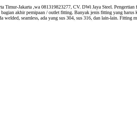
akarta Timur-Jakarta ,wa 081319823277, CV. DWi Jaya Steel. Pengertian f
ian akhir pemipaan / outlet fitting. Banyak jenis fitting yang harus kit
da welded, seamless, ada yang sus 304, sus 316, dan lain-lain. Fittin