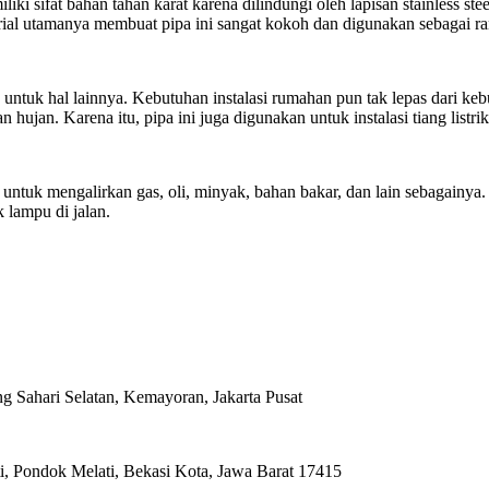
i sifat bahan tahan karat karena dilindungi oleh lapisan stainless ste
terial utamanya membuat pipa ini sangat kokoh dan digunakan sebagai 
untuk hal lainnya. Kebutuhan instalasi rumahan pun tak lepas dari kebu
jan. Karena itu, pipa ini juga digunakan untuk instalasi tiang listrik 
ntuk mengalirkan gas, oli, minyak, bahan bakar, dan lain sebagainya.
 lampu di jalan.
ahari Selatan, Kemayoran, Jakarta Pusat
i, Pondok Melati, Bekasi Kota, Jawa Barat 17415