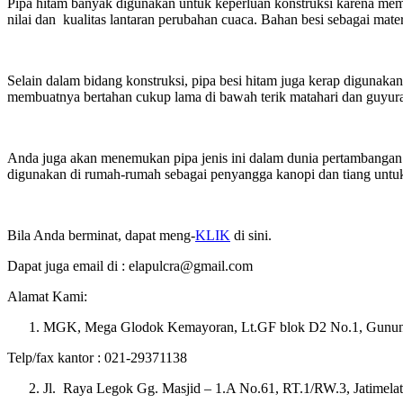
Pipa hitam banyak digunakan untuk keperluan konstruksi karena memilik
nilai dan kualitas lantaran perubahan cuaca. Bahan besi sebagai ma
Selain dalam bidang konstruksi, pipa besi hitam juga kerap digunakan 
membuatnya bertahan cukup lama di bawah terik matahari dan guyuran hu
Anda juga akan menemukan pipa jenis ini dalam dunia pertambangan u
digunakan di rumah-rumah sebagai penyangga kanopi dan tiang untuk
Bila Anda berminat, dapat meng-
KLIK
di sini.
Dapat juga email di : elapulcra@gmail.com
Alamat Kami:
MGK, Mega Glodok Kemayoran, Lt.GF blok D2 No.1, Gunung S
Telp/fax kantor : 021-29371138
Jl. Raya Legok Gg. Masjid – 1.A No.61, RT.1/RW.3, Jatimelat