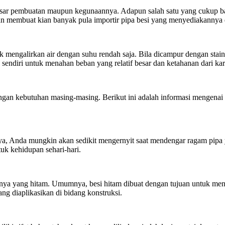
an dasar pembuatan maupun kegunaannya. Adapun salah satu yang cukup 
 dan membuat kian banyak pula importir pipa besi yang menyediakannya
mengalirkan air dengan suhu rendah saja. Bila dicampur dengan stainl
 sendiri untuk menahan beban yang relatif besar dan ketahanan dari kara
engan kebutuhan masing-masing. Berikut ini adalah informasi mengenai
, Anda mungkin akan sedikit mengernyit saat mendengar ragam pipa yan
tuk kehidupan sehari-hari.
anya yang hitam. Umumnya, besi hitam dibuat dengan tujuan untuk me
ang diaplikasikan di bidang konstruksi.