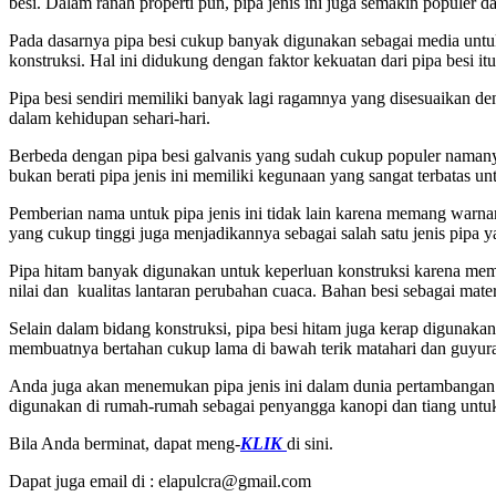
besi. Dalam ranah properti pun, pipa jenis ini juga semakin populer
Pada dasarnya pipa besi cukup banyak digunakan sebagai media untuk 
konstruksi. Hal ini didukung dengan faktor kekuatan dari pipa besi itu
Pipa besi sendiri memiliki banyak lagi ragamnya yang disesuaikan d
dalam kehidupan sehari-hari.
Berbeda dengan pipa besi galvanis yang sudah cukup populer namanya
bukan berati pipa jenis ini memiliki kegunaan yang sangat terbatas un
Pemberian nama untuk pipa jenis ini tidak lain karena memang warn
yang cukup tinggi juga menjadikannya sebagai salah satu jenis pipa y
Pipa hitam banyak digunakan untuk keperluan konstruksi karena memilik
nilai dan kualitas lantaran perubahan cuaca. Bahan besi sebagai ma
Selain dalam bidang konstruksi, pipa besi hitam juga kerap digunakan 
membuatnya bertahan cukup lama di bawah terik matahari dan guyuran hu
Anda juga akan menemukan pipa jenis ini dalam dunia pertambangan u
digunakan di rumah-rumah sebagai penyangga kanopi dan tiang untuk
Bila Anda berminat, dapat meng-
KLIK
di sini.
Dapat juga email di : elapulcra@gmail.com