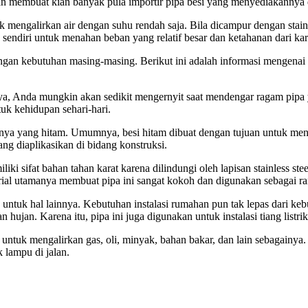
 dan membuat kian banyak pula importir pipa besi yang menyediakannya
mengalirkan air dengan suhu rendah saja. Bila dicampur dengan stainl
 sendiri untuk menahan beban yang relatif besar dan ketahanan dari kara
engan kebutuhan masing-masing. Berikut ini adalah informasi mengenai
, Anda mungkin akan sedikit mengernyit saat mendengar ragam pipa yan
tuk kehidupan sehari-hari.
anya yang hitam. Umumnya, besi hitam dibuat dengan tujuan untuk me
ang diaplikasikan di bidang konstruksi.
i sifat bahan tahan karat karena dilindungi oleh lapisan stainless ste
terial utamanya membuat pipa ini sangat kokoh dan digunakan sebagai 
untuk hal lainnya. Kebutuhan instalasi rumahan pun tak lepas dari kebu
jan. Karena itu, pipa ini juga digunakan untuk instalasi tiang listrik 
ntuk mengalirkan gas, oli, minyak, bahan bakar, dan lain sebagainya.
 lampu di jalan.