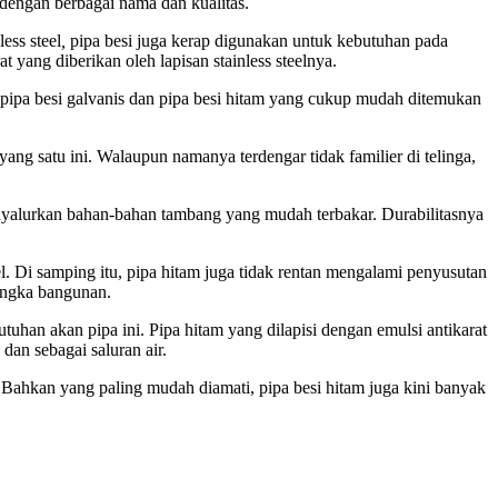
 dengan berbagai nama dan kualitas.
ess steel
,
pipa besi juga kerap digunakan untuk kebutuhan pada
t yang diberikan oleh lapisan stainless steelnya.
 pipa besi galvanis dan pipa besi hitam yang cukup mudah ditemukan
g satu ini. Walaupun namanya terdengar tidak familier di telinga,
nyalurkan bahan-bahan tambang yang mudah terbakar. Durabilitasnya
el. Di samping itu, pipa hitam juga tidak rentan mengalami penyusutan
rangka bangunan.
tuhan akan pipa ini. Pipa hitam yang dilapisi dengan emulsi antikarat
dan sebagai saluran air.
 Bahkan yang paling mudah diamati, pipa besi hitam juga kini banyak