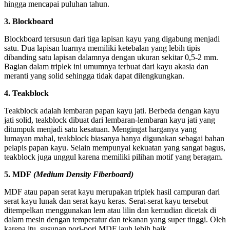
hingga mencapai puluhan tahun.
3. Blockboard
Blockboard tersusun dari tiga lapisan kayu yang digabung menjadi
satu. Dua lapisan luarnya memiliki ketebalan yang lebih tipis
dibanding satu lapisan dalamnya dengan ukuran sekitar 0,5-2 mm.
Bagian dalam triplek ini umumnya terbuat dari kayu akasia dan
meranti yang solid sehingga tidak dapat dilengkungkan.
4. Teakblock
Teakblock adalah lembaran papan kayu jati. Berbeda dengan kayu
jati solid, teakblock dibuat dari lembaran-lembaran kayu jati yang
ditumpuk menjadi satu kesatuan. Mengingat harganya yang
lumayan mahal, teakblock biasanya hanya digunakan sebagai bahan
pelapis papan kayu. Selain mempunyai kekuatan yang sangat bagus,
teakblock juga unggul karena memiliki pilihan motif yang beragam.
5. MDF
(Medium Density Fiberboard)
MDF atau papan serat kayu merupakan triplek hasil campuran dari
serat kayu lunak dan serat kayu keras. Serat-serat kayu tersebut
ditempelkan menggunakan lem atau lilin dan kemudian dicetak di
dalam mesin dengan temperatur dan tekanan yang super tinggi. Oleh
karena itu, susunan pori-pori MDF jauh lebih baik