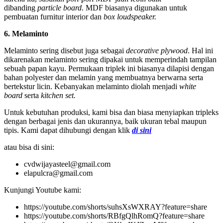
dibanding
particle board
. MDF biasanya digunakan untuk
pembuatan furnitur interior dan
box loudspeaker.
6. Melaminto
Melaminto sering disebut juga sebagai
decorative plywood
. Hal ini
dikarenakan melaminto sering dipakai untuk memperindah tampilan
sebuah papan kayu. Permukaan triplek ini biasanya dilapisi dengan
bahan polyester dan melamin yang membuatnya berwarna serta
bertekstur licin. Kebanyakan melaminto diolah menjadi
white
board
serta
kitchen set.
Untuk kebutuhan produksi, kami bisa dan biasa menyiapkan tripleks
dengan berbagai jenis dan ukurannya, baik ukuran tebal maupun
tipis. Kami dapat dihubungi dengan klik
di sini
atau bisa di sini:
cvdwijayasteel@gmail.com
elapulcra@gmail.com
Kunjungi Youtube kami:
https://youtube.com/shorts/suhsXsWXRAY?feature=share
https://youtube.com/shorts/RBfgQlhRomQ?feature=share