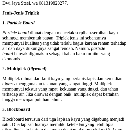
Dwi Jaya Steel, wa 081319823277.
Jenis-Jenis Triplek
1. Particle Board
Particle board
dibuat dengan mencetak serpihan-serpihan kayu
sehingga membentuk papan. Triplek jenis ini sebenarnya
mempunyai kualitas yang tidak terlalu bagus karena rentan terhadap
air dan daya dukungnya sangat rendah. Namun,
particle
board
banyak digunakan sebagai bahan baku furnitur yang
ekonomis.
2. Multiplek (
Plywood)
Multiplek dibuat dari kulit kayu yang berlapis-lapis dan kemudian
di
press
menggunakan tekanan yang sangat tinggi. Multiplek
mempunyai tekstur yang rapat, kekuatan yang tinggi, dan tahan
terhadap air. Jika dirawat dengan baik, multiplek dapat bertahan
hingga mencapai puluhan tahun.
3. Blockboard
Blockboard tersusun dari tiga lapisan kayu yang digabung menjadi
satu. Dua lapisan luarnya memiliki ketebalan yang lebih tipis
dibanding satu lapisan dalamnya dengan ukuran sekitar 0,5-2 mm.