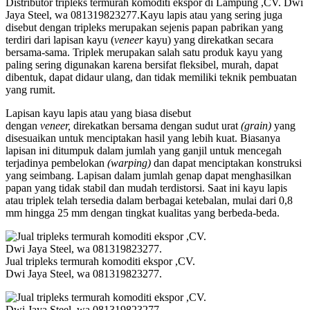
Distributor tripleks termurah komoditi ekspor di Lampung ,CV. Dwi
Jaya Steel, wa 081319823277.Kayu lapis atau yang sering juga
disebut dengan tripleks merupakan sejenis papan pabrikan yang
terdiri dari lapisan kayu (
veneer
kayu) yang direkatkan secara
bersama-sama. Triplek merupakan salah satu produk kayu yang
paling sering digunakan karena bersifat fleksibel, murah, dapat
dibentuk, dapat didaur ulang, dan tidak memiliki teknik pembuatan
yang rumit.
Lapisan kayu lapis atau yang biasa disebut
dengan
veneer,
direkatkan bersama dengan sudut urat
(grain)
yang
disesuaikan untuk menciptakan hasil yang lebih kuat. Biasanya
lapisan ini ditumpuk dalam jumlah yang ganjil untuk mencegah
terjadinya pembelokan
(warping)
dan dapat menciptakan konstruksi
yang seimbang. Lapisan dalam jumlah genap dapat menghasilkan
papan yang tidak stabil dan mudah terdistorsi. Saat ini kayu lapis
atau triplek telah tersedia dalam berbagai ketebalan, mulai dari 0,8
mm hingga 25 mm dengan tingkat kualitas yang berbeda-beda.
Jual tripleks termurah komoditi ekspor ,CV.
Dwi Jaya Steel, wa 081319823277.