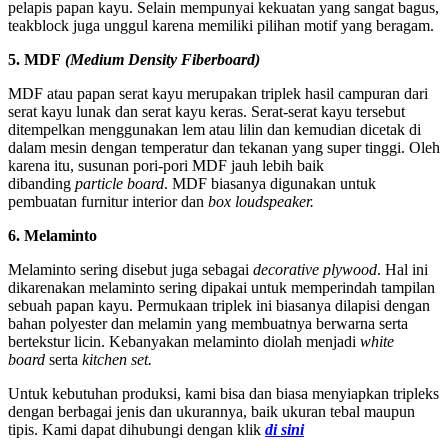
pelapis papan kayu. Selain mempunyai kekuatan yang sangat bagus,
teakblock juga unggul karena memiliki pilihan motif yang beragam.
5. MDF
(Medium Density Fiberboard)
MDF atau papan serat kayu merupakan triplek hasil campuran dari
serat kayu lunak dan serat kayu keras. Serat-serat kayu tersebut
ditempelkan menggunakan lem atau lilin dan kemudian dicetak di
dalam mesin dengan temperatur dan tekanan yang super tinggi. Oleh
karena itu, susunan pori-pori MDF jauh lebih baik
dibanding
particle board
. MDF biasanya digunakan untuk
pembuatan furnitur interior dan
box loudspeaker.
6. Melaminto
Melaminto sering disebut juga sebagai
decorative plywood
. Hal ini
dikarenakan melaminto sering dipakai untuk memperindah tampilan
sebuah papan kayu. Permukaan triplek ini biasanya dilapisi dengan
bahan polyester dan melamin yang membuatnya berwarna serta
bertekstur licin. Kebanyakan melaminto diolah menjadi
white
board
serta
kitchen set.
Untuk kebutuhan produksi, kami bisa dan biasa menyiapkan tripleks
dengan berbagai jenis dan ukurannya, baik ukuran tebal maupun
tipis. Kami dapat dihubungi dengan klik
di sini