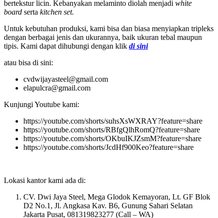
bertekstur licin. Kebanyakan melaminto diolah menjadi
white
board
serta
kitchen set.
Untuk kebutuhan produksi, kami bisa dan biasa menyiapkan tripleks
dengan berbagai jenis dan ukurannya, baik ukuran tebal maupun
tipis. Kami dapat dihubungi dengan klik
di sini
atau bisa di sini:
cvdwijayasteel@gmail.com
elapulcra@gmail.com
Kunjungi Youtube kami:
https://youtube.com/shorts/suhsXsWXRAY?feature=share
https://youtube.com/shorts/RBfgQlhRomQ?feature=share
https://youtube.com/shorts/OKbuIKJZsmM?feature=share
https://youtube.com/shorts/JcdHf900Keo?feature=share
Lokasi kantor kami ada di:
CV. Dwi Jaya Steel, Mega Glodok Kemayoran, Lt. GF Blok
D2 No.1, Jl. Angkasa Kav. B6, Gunung Sahari Selatan
Jakarta Pusat, 081319823277 (Call – WA)