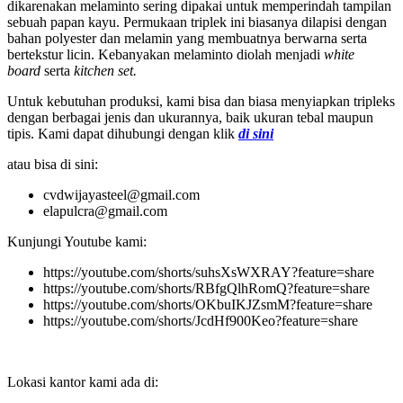
dikarenakan melaminto sering dipakai untuk memperindah tampilan
sebuah papan kayu. Permukaan triplek ini biasanya dilapisi dengan
bahan polyester dan melamin yang membuatnya berwarna serta
bertekstur licin. Kebanyakan melaminto diolah menjadi
white
board
serta
kitchen set.
Untuk kebutuhan produksi, kami bisa dan biasa menyiapkan tripleks
dengan berbagai jenis dan ukurannya, baik ukuran tebal maupun
tipis. Kami dapat dihubungi dengan klik
di sini
atau bisa di sini:
cvdwijayasteel@gmail.com
elapulcra@gmail.com
Kunjungi Youtube kami:
https://youtube.com/shorts/suhsXsWXRAY?feature=share
https://youtube.com/shorts/RBfgQlhRomQ?feature=share
https://youtube.com/shorts/OKbuIKJZsmM?feature=share
https://youtube.com/shorts/JcdHf900Keo?feature=share
Lokasi kantor kami ada di: