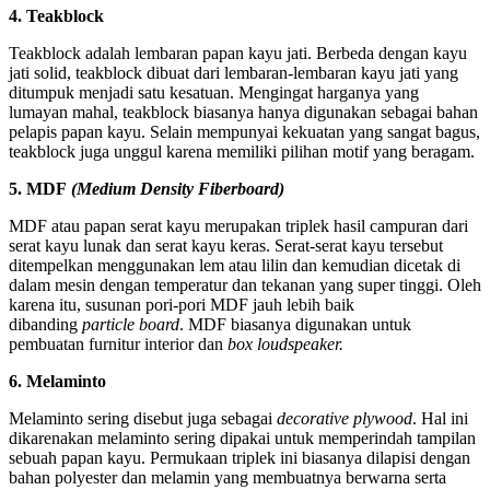
4. Teakblock
Teakblock adalah lembaran papan kayu jati. Berbeda dengan kayu
jati solid, teakblock dibuat dari lembaran-lembaran kayu jati yang
ditumpuk menjadi satu kesatuan. Mengingat harganya yang
lumayan mahal, teakblock biasanya hanya digunakan sebagai bahan
pelapis papan kayu. Selain mempunyai kekuatan yang sangat bagus,
teakblock juga unggul karena memiliki pilihan motif yang beragam.
5. MDF
(Medium Density Fiberboard)
MDF atau papan serat kayu merupakan triplek hasil campuran dari
serat kayu lunak dan serat kayu keras. Serat-serat kayu tersebut
ditempelkan menggunakan lem atau lilin dan kemudian dicetak di
dalam mesin dengan temperatur dan tekanan yang super tinggi. Oleh
karena itu, susunan pori-pori MDF jauh lebih baik
dibanding
particle board
. MDF biasanya digunakan untuk
pembuatan furnitur interior dan
box loudspeaker.
6. Melaminto
Melaminto sering disebut juga sebagai
decorative plywood
. Hal ini
dikarenakan melaminto sering dipakai untuk memperindah tampilan
sebuah papan kayu. Permukaan triplek ini biasanya dilapisi dengan
bahan polyester dan melamin yang membuatnya berwarna serta