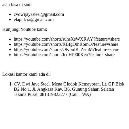
atau bisa di sini:
cvdwijayasteel@gmail.com
elapulcra@gmail.com
Kunjungi Youtube kami:
https://youtube.com/shorts/suhsXsWXRAY?feature=share
https://youtube.com/shorts/RBfgQlhRomQ?feature=share
https://youtube.com/shorts/OKbuIKJZsmM?feature=share
https://youtube.com/shorts/JcdHf900Keo?feature=share
Lokasi kantor kami ada di:
CV. Dwi Jaya Steel, Mega Glodok Kemayoran, Lt. GF Blok
D2 No.1, Jl. Angkasa Kav. B6, Gunung Sahari Selatan
Jakarta Pusat, 081319823277 (Call – WA)