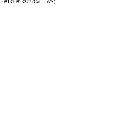
081319823277 (Call – WA)