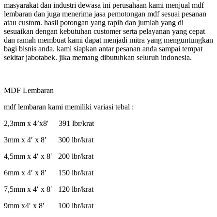
masyarakat dan industri dewasa ini perusahaan kami menjual mdf
lembaran dan juga menerima jasa pemotongan mdf sesuai pesanan
atau custom. hasil potongan yang rapih dan jumlah yang di
sesuaikan dengan kebutuhan customer serta pelayanan yang cepat
dan ramah membuat kami dapat menjadi mitra yang menguntungkan
bagi bisnis anda. kami siapkan antar pesanan anda sampai tempat
sekitar jabotabek. jika memang dibutuhkan seluruh indonesia.
MDF Lembaran
mdf lembaran kami memiliki variasi tebal :
2,3mm x 4’x8′ 391 lbr/krat
3mm x 4′ x 8′ 300 lbr/krat
4,5mm x 4′ x 8′ 200 lbr/krat
6mm x 4′ x 8′ 150 lbr/krat
7,5mm x 4′ x 8′ 120 lbr/krat
9mm x4′ x 8′ 100 lbr/krat