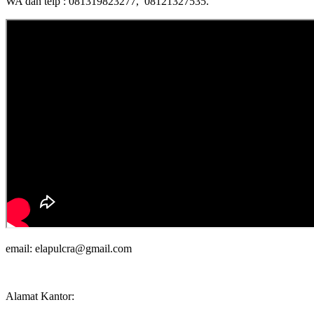
WA dan telp : 081319823277, 08121327535.
email: elapulcra@gmail.com
Alamat Kantor: