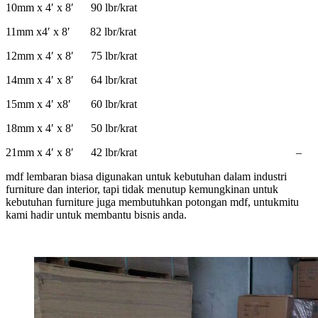
10mm x 4′ x 8′ 90 lbr/krat
11mm x4′ x 8′ 82 lbr/krat
12mm x 4′ x 8′ 75 lbr/krat
14mm x 4′ x 8′ 64 lbr/krat
15mm x 4′ x8′ 60 lbr/krat
18mm x 4′ x 8′ 50 lbr/krat
21mm x 4′ x 8′ 42 lbr/krat –
mdf lembaran biasa digunakan untuk kebutuhan dalam industri
furniture dan interior, tapi tidak menutup kemungkinan untuk
kebutuhan furniture juga membutuhkan potongan mdf, untukmitu
kami hadir untuk membantu bisnis anda.