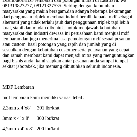
DistributorMDF lembaran dan potongan murah di East Java: wa
081319823277, 08121327535. Seiring dengan kebutuhan
masyarakat yang makin beragam,dan adanya beberapa kekurangan
dari pengunaan triplek membuat indutri beralih kepada mdf sebagai
alternatif yang tidak terlalu jauh dari penggunaan triplek tapi lebih
kuat, stabil dan mudah dibentuk. untuk menjawab kebutuhan
masyarakat dan industri dewasa ini perusahaan kami menjual mdf
lembaran dan juga menerima jasa pemotongan mdf sesuai pesanan
atau custom. hasil potongan yang rapih dan jumlah yang di
sesuaikan dengan kebutuhan customer serta pelayanan yang cepat
dan ramah membuat kami dapat menjadi mitra yang menguntungkan
bagi bisnis anda. kami siapkan antar pesanan anda sampai tempat
sekitar jabotabek. jika memang dibutuhkan seluruh indonesia.
MDF Lembaran
mdf lembaran kami memiliki variasi tebal :
2,3mm x 4’x8′ 391 lbr/krat
3mm x 4′ x 8′ 300 lbr/krat
4,5mm x 4′ x 8′ 200 lbr/krat