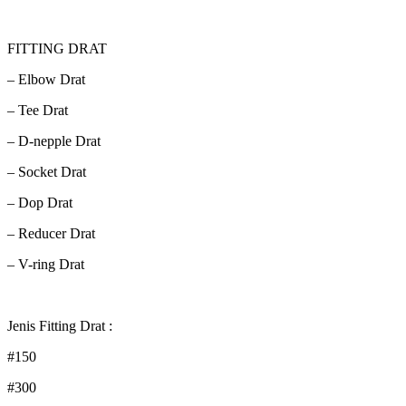
FITTING DRAT
– Elbow Drat
– Tee Drat
– D-nepple Drat
– Socket Drat
– Dop Drat
– Reducer Drat
– V-ring Drat
Jenis Fitting Drat :
#150
#300