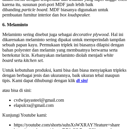
karena itu, susunan pori-pori MDF jauh lebih baik
dibanding
particle board
. MDF biasanya digunakan untuk
pembuatan furnitur interior dan
box loudspeaker.
6. Melaminto
Melaminto sering disebut juga sebagai
decorative plywood
. Hal ini
dikarenakan melaminto sering dipakai untuk memperindah tampilan
sebuah papan kayu. Permukaan triplek ini biasanya dilapisi dengan
bahan polyester dan melamin yang membuatnya berwarna serta
bertekstur licin. Kebanyakan melaminto diolah menjadi
white
board
serta
kitchen set.
Untuk kebutuhan produksi, kami bisa dan biasa menyiapkan tripleks
dengan berbagai jenis dan ukurannya, baik ukuran tebal maupun
tipis. Kami dapat dihubungi dengan klik
di sini
atau bisa di sini:
cvdwijayasteel@gmail.com
elapulcra@gmail.com
Kunjungi Youtube kami:
https://youtube.com/shorts/suhsXsWXRAY?feature=share