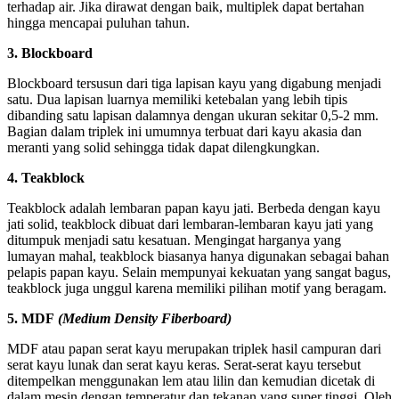
terhadap air. Jika dirawat dengan baik, multiplek dapat bertahan
hingga mencapai puluhan tahun.
3. Blockboard
Blockboard tersusun dari tiga lapisan kayu yang digabung menjadi
satu. Dua lapisan luarnya memiliki ketebalan yang lebih tipis
dibanding satu lapisan dalamnya dengan ukuran sekitar 0,5-2 mm.
Bagian dalam triplek ini umumnya terbuat dari kayu akasia dan
meranti yang solid sehingga tidak dapat dilengkungkan.
4. Teakblock
Teakblock adalah lembaran papan kayu jati. Berbeda dengan kayu
jati solid, teakblock dibuat dari lembaran-lembaran kayu jati yang
ditumpuk menjadi satu kesatuan. Mengingat harganya yang
lumayan mahal, teakblock biasanya hanya digunakan sebagai bahan
pelapis papan kayu. Selain mempunyai kekuatan yang sangat bagus,
teakblock juga unggul karena memiliki pilihan motif yang beragam.
5. MDF
(Medium Density Fiberboard)
MDF atau papan serat kayu merupakan triplek hasil campuran dari
serat kayu lunak dan serat kayu keras. Serat-serat kayu tersebut
ditempelkan menggunakan lem atau lilin dan kemudian dicetak di
dalam mesin dengan temperatur dan tekanan yang super tinggi. Oleh