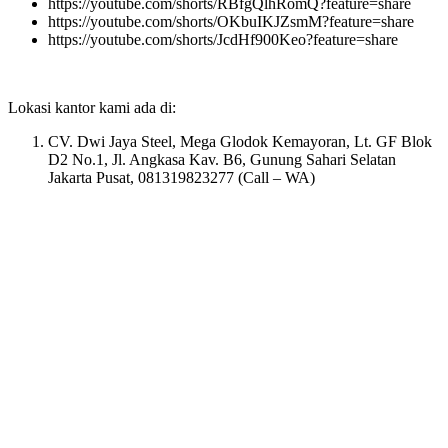
https://youtube.com/shorts/RBfgQlhRomQ?feature=share
https://youtube.com/shorts/OKbuIKJZsmM?feature=share
https://youtube.com/shorts/JcdHf900Keo?feature=share
Lokasi kantor kami ada di:
CV. Dwi Jaya Steel, Mega Glodok Kemayoran, Lt. GF Blok
D2 No.1, Jl. Angkasa Kav. B6, Gunung Sahari Selatan
Jakarta Pusat, 081319823277 (Call – WA)