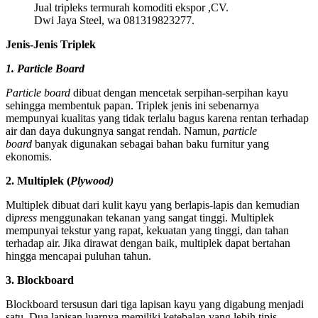
Jual tripleks termurah komoditi ekspor ,CV.
Dwi Jaya Steel, wa 081319823277.
Jenis-Jenis Triplek
1. Particle Board
Particle board
dibuat dengan mencetak serpihan-serpihan kayu
sehingga membentuk papan. Triplek jenis ini sebenarnya
mempunyai kualitas yang tidak terlalu bagus karena rentan terhadap
air dan daya dukungnya sangat rendah. Namun,
particle
board
banyak digunakan sebagai bahan baku furnitur yang
ekonomis.
2. Multiplek (
Plywood)
Multiplek dibuat dari kulit kayu yang berlapis-lapis dan kemudian
di
press
menggunakan tekanan yang sangat tinggi. Multiplek
mempunyai tekstur yang rapat, kekuatan yang tinggi, dan tahan
terhadap air. Jika dirawat dengan baik, multiplek dapat bertahan
hingga mencapai puluhan tahun.
3. Blockboard
Blockboard tersusun dari tiga lapisan kayu yang digabung menjadi
satu. Dua lapisan luarnya memiliki ketebalan yang lebih tipis