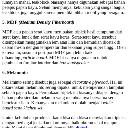
lumayan mahal, teakblock biasanya hanya digunakan sebagai bahan
pelapis papan kayu. Selain mempunyai kekuatan yang sangat bagus,
teakblock juga unggul karena memiliki pilihan motif yang beragam.
5. MDF
(Medium Density Fiberboard)
MDF atau papan serat kayu merupakan triplek hasil campuran dari
serat kayu lunak dan serat kayu keras. Serat-serat kayu tersebut
ditempelkan menggunakan lem atau lilin dan kemudian dicetak di
dalam mesin dengan temperatur dan tekanan yang super tinggi. Oleh
karena itu, susunan pori-pori MDF jauh lebih baik
dibanding
particle board
. MDF biasanya digunakan untuk
pembuatan furnitur interior dan
box loudspeaker.
6. Melaminto
Melaminto sering disebut juga sebagai
decorative plywood
. Hal ini
dikarenakan melaminto sering dipakai untuk memperindah tampilan
sebuah papan kayu. Permukaan triplek ini biasanya dilapisi dengan
bahan polyester dan melamin yang membuatnya berwarna serta
bertekstur licin. Kebanyakan melaminto diolah menjadi
white
board
serta
kitchen set.
Untuk kebutuhan produksi, kami bisa dan biasa menyiapkan tripleks
dengan berbagai jenis dan ukurannya, baik ukuran tebal maupun
tipis. Kami dapat dihubungi dengan klik
di sini