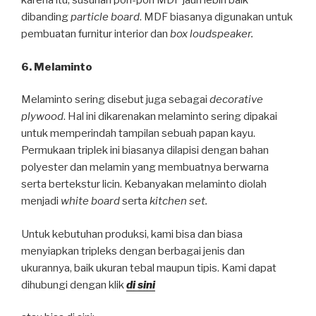
karena itu, susunan pori-pori MDF jauh lebih baik
dibanding
particle board
. MDF biasanya digunakan untuk
pembuatan furnitur interior dan
box loudspeaker.
6. Melaminto
Melaminto sering disebut juga sebagai
decorative
plywood
. Hal ini dikarenakan melaminto sering dipakai
untuk memperindah tampilan sebuah papan kayu.
Permukaan triplek ini biasanya dilapisi dengan bahan
polyester dan melamin yang membuatnya berwarna
serta bertekstur licin. Kebanyakan melaminto diolah
menjadi
white board
serta
kitchen set.
Untuk kebutuhan produksi, kami bisa dan biasa
menyiapkan tripleks dengan berbagai jenis dan
ukurannya, baik ukuran tebal maupun tipis. Kami dapat
dihubungi dengan klik
di sini