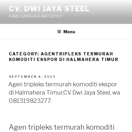
Skip
CV. DWI JAYA STEEL
to
KAMU BANGUN KAMI SUPPLY
content
Menu
CATEGORY:
AGENTRIPLEKS TERMURAH
KOMODITI EKSPOR DI HALMAHERA TIMUR
POSTED
SEPTEMBER 4, 2023
ON
Agen tripleks termurah komoditi ekspor
di Halmahera Timur,CV. Dwi Jaya Steel, wa
081319823277.
Agen tripleks termurah komoditi