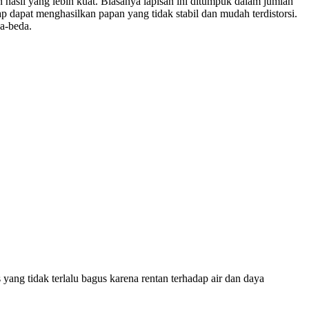
 hasil yang lebih kuat. Biasanya lapisan ini ditumpuk dalam jumlah
 dapat menghasilkan papan yang tidak stabil dan mudah terdistorsi.
da-beda.
ang tidak terlalu bagus karena rentan terhadap air dan daya