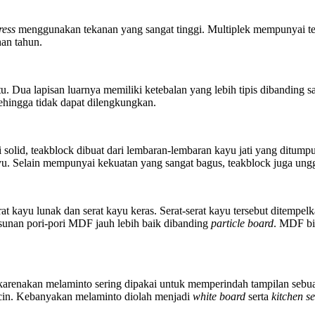
ress
menggunakan tekanan yang sangat tinggi. Multiplek mempunyai tekst
han tahun.
tu. Dua lapisan luarnya memiliki ketebalan yang lebih tipis dibanding
sehingga tidak dapat dilengkungkan.
i solid, teakblock dibuat dari lembaran-lembaran kayu jati yang ditu
u. Selain mempunyai kekuatan yang sangat bagus, teakblock juga ungg
at kayu lunak dan serat kayu keras. Serat-serat kayu tersebut ditempe
usunan pori-pori MDF jauh lebih baik dibanding
particle board
. MDF bi
dikarenakan melaminto sering dipakai untuk memperindah tampilan sebua
icin. Kebanyakan melaminto diolah menjadi
white board
serta
kitchen se