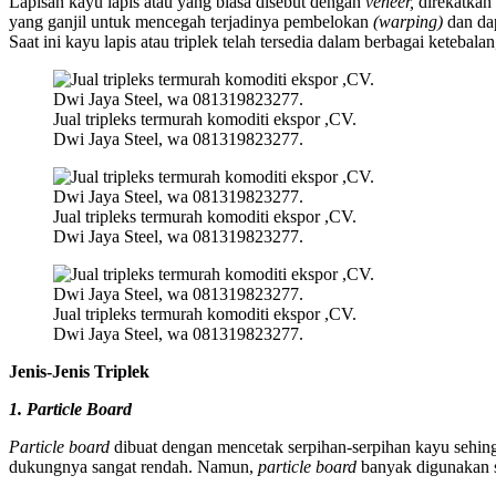
Lapisan kayu lapis atau yang biasa disebut dengan
veneer,
direkatkan
yang ganjil untuk mencegah terjadinya pembelokan
(warping)
dan dap
Saat ini kayu lapis atau triplek telah tersedia dalam berbagai keteba
Jual tripleks termurah komoditi ekspor ,CV.
Dwi Jaya Steel, wa 081319823277.
Jual tripleks termurah komoditi ekspor ,CV.
Dwi Jaya Steel, wa 081319823277.
Jual tripleks termurah komoditi ekspor ,CV.
Dwi Jaya Steel, wa 081319823277.
Jenis-Jenis Triplek
1. Particle Board
Particle board
dibuat dengan mencetak serpihan-serpihan kayu sehingg
dukungnya sangat rendah. Namun,
particle board
banyak digunakan s