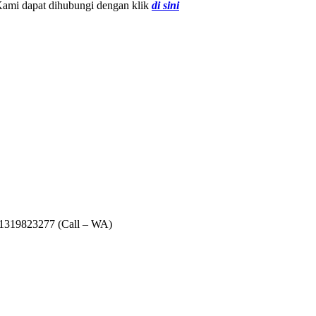
 Kami dapat dihubungi dengan klik
di sini
081319823277 (Call – WA)