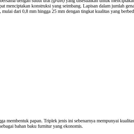
 bersama dengan sudut urat
(grain)
yang disesuaikan untuk menciptakan
at menciptakan konstruksi yang seimbang. Lapisan dalam jumlah genap
lan, mulai dari 0,8 mm hingga 25 mm dengan tingkat kualitas yang berbe
a membentuk papan. Triplek jenis ini sebenarnya mempunyai kualitas y
ebagai bahan baku furnitur yang ekonomis.