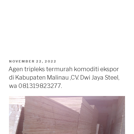
POSTED
NOVEMBER 22, 2022
ON
Agen tripleks termurah komoditi ekspor
di Kabupaten Malinau ,CV. Dwi Jaya Steel,
wa 081319823277.