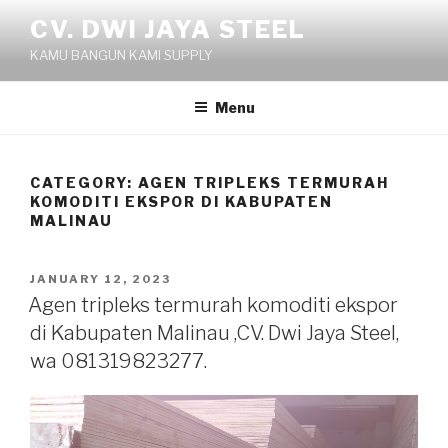
Skip
CV. DWI JAYA STEEL
to
KAMU BANGUN KAMI SUPPLY
content
Menu
CATEGORY:
AGEN TRIPLEKS TERMURAH
KOMODITI EKSPOR DI KABUPATEN
MALINAU
POSTED
JANUARY 12, 2023
ON
Agen tripleks termurah komoditi ekspor
di Kabupaten Malinau ,CV. Dwi Jaya Steel,
wa 081319823277.