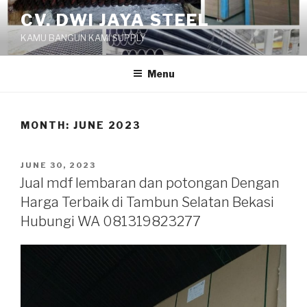
Skip
CV. DWI JAYA STEEL
to
KAMU BANGUN KAMI SUPPLY
content
Menu
MONTH:
JUNE 2023
POSTED
JUNE 30, 2023
ON
Jual mdf lembaran dan potongan Dengan
Harga Terbaik di Tambun Selatan Bekasi
Hubungi WA 081319823277