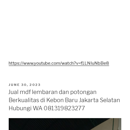
https://www.youtube.com/watch?v=f1LNIuNbBe8
POSTED
JUNE 30, 2023
ON
Jual mdf lembaran dan potongan
Berkualitas di Kebon Baru Jakarta Selatan
Hubungi WA 081319823277