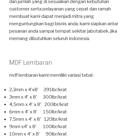
dan jumlah yang di sesuaikan dengan kebutuhan
customer serta pelayanan yang cepat dan ramah
membuat kami dapat menjadi mitra yang
menguntungkan bagi bisnis anda. kami siapkan antar
pesanan anda sampai tempat sekitar jabotabek. jika
memang dibutuhkan seluruh indonesia.
MDF Lembaran
mdf lembaran kami memiliki variasi tebal :
2,3mm x 4’x8′ 391lbr/krat
3mm x 4′ x 8′ 300lbr/krat
4,5mm x 4′ x 8′ 200lbr/krat
6mm x 4′ x 8′ 150lbr/krat
7,5mm x 4′ x 8′ 120lbr/krat
9mm x4′ x 8′ 100lbr/krat
10mm x 4′ x 8′ 90lbr/krat