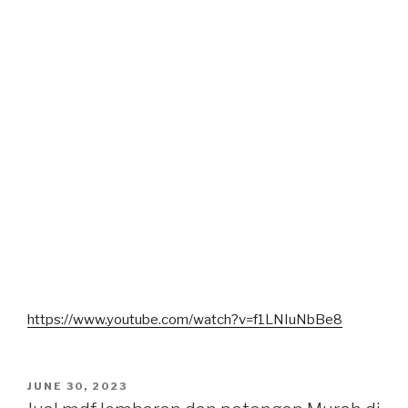
https://www.youtube.com/watch?v=f1LNIuNbBe8
POSTED
JUNE 30, 2023
ON