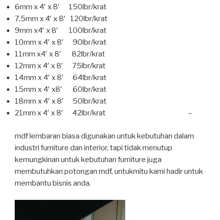
6mm x 4′ x 8′ 150lbr/krat
7,5mm x 4′ x 8′ 120lbr/krat
9mm x4′ x 8′ 100lbr/krat
10mm x 4′ x 8′ 90lbr/krat
11mm x4′ x 8′ 82lbr/krat
12mm x 4′ x 8′ 75lbr/krat
14mm x 4′ x 8′ 64lbr/krat
15mm x 4′ x8′ 60lbr/krat
18mm x 4′ x 8′ 50lbr/krat
21mm x 4′ x 8′ 42lbr/krat –
mdf lembaran biasa digunakan untuk kebutuhan dalam
industri furniture dan interior, tapi tidak menutup
kemungkinan untuk kebutuhan furniture juga
membutuhkan potongan mdf, untukmitu kami hadir untuk
membantu bisnis anda.