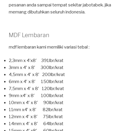
pesanan anda sampai tempat sekitar jabotabek. jika
memang dibutuhkan seluruh indonesia.
MDF Lembaran
mdf lembaran kami memiliki variasi tebal :
2,3mm x 4’x8′ 391lbr/krat
3mm x 4′ x 8′ 300lbr/krat
4,5mm x 4′ x 8′ 200lbr/krat
6mm x 4′ x 8′ 150lbr/krat
7,5mm x 4′ x 8′ 120lbr/krat
9mm x4′ x 8′ 100lbr/krat
10mm x 4′ x 8′ 90lbr/krat
11mm x4′ x 8′ 82lbr/krat
12mm x 4′ x 8′ 75lbr/krat
14mm x 4′ x 8′ 64lbr/krat
15mm x 4′ x8′ 60lbr/krat