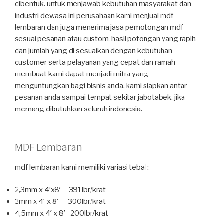
dibentuk. untuk menjawab kebutuhan masyarakat dan
industri dewasa ini perusahaan kami menjual mdf
lembaran dan juga menerima jasa pemotongan mdf
sesuai pesanan atau custom. hasil potongan yang rapih
dan jumlah yang di sesuaikan dengan kebutuhan
customer serta pelayanan yang cepat dan ramah
membuat kami dapat menjadi mitra yang
menguntungkan bagi bisnis anda. kami siapkan antar
pesanan anda sampai tempat sekitar jabotabek. jika
memang dibutuhkan seluruh indonesia.
MDF Lembaran
mdf lembaran kami memiliki variasi tebal :
2,3mm x 4’x8′ 391lbr/krat
3mm x 4′ x 8′ 300lbr/krat
4,5mm x 4′ x 8′ 200lbr/krat