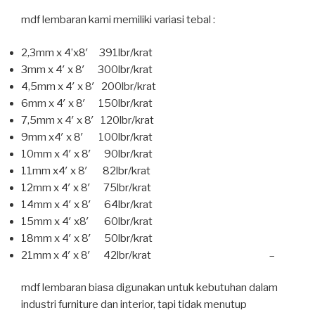
mdf lembaran kami memiliki variasi tebal :
2,3mm x 4’x8′ 391lbr/krat
3mm x 4′ x 8′ 300lbr/krat
4,5mm x 4′ x 8′ 200lbr/krat
6mm x 4′ x 8′ 150lbr/krat
7,5mm x 4′ x 8′ 120lbr/krat
9mm x4′ x 8′ 100lbr/krat
10mm x 4′ x 8′ 90lbr/krat
11mm x4′ x 8′ 82lbr/krat
12mm x 4′ x 8′ 75lbr/krat
14mm x 4′ x 8′ 64lbr/krat
15mm x 4′ x8′ 60lbr/krat
18mm x 4′ x 8′ 50lbr/krat
21mm x 4′ x 8′ 42lbr/krat –
mdf lembaran biasa digunakan untuk kebutuhan dalam
industri furniture dan interior, tapi tidak menutup