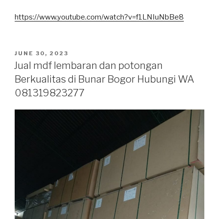
https://www.youtube.com/watch?v=f1LNIuNbBe8
POSTED
JUNE 30, 2023
ON
Jual mdf lembaran dan potongan
Berkualitas di Bunar Bogor Hubungi WA
081319823277