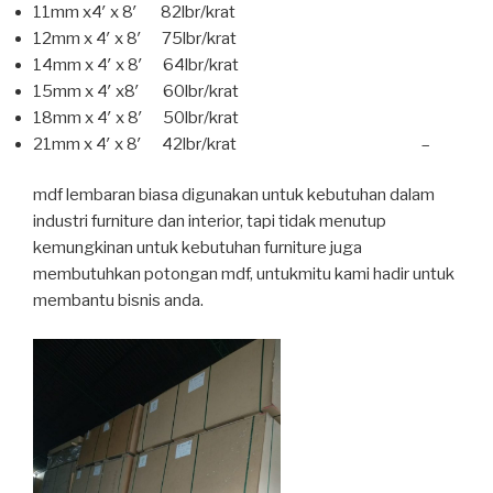
11mm x4′ x 8′ 82lbr/krat
12mm x 4′ x 8′ 75lbr/krat
14mm x 4′ x 8′ 64lbr/krat
15mm x 4′ x8′ 60lbr/krat
18mm x 4′ x 8′ 50lbr/krat
21mm x 4′ x 8′ 42lbr/krat –
mdf lembaran biasa digunakan untuk kebutuhan dalam
industri furniture dan interior, tapi tidak menutup
kemungkinan untuk kebutuhan furniture juga
membutuhkan potongan mdf, untukmitu kami hadir untuk
membantu bisnis anda.