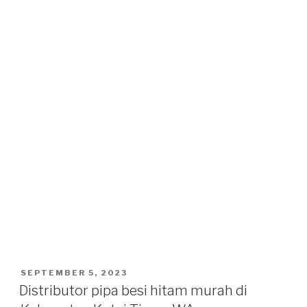
POSTED
SEPTEMBER 5, 2023
ON
Distributor pipa besi hitam murah di