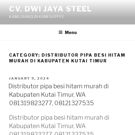
Skip
CV. DWI JAYA STEEL
to
KAMU BANGUN KAMI SUPPLY
content
Menu
CATEGORY:
DISTRIBUTOR PIPA BESI HITAM
MURAH DI KABUPATEN KUTAI TIMUR
POSTED
JANUARY 9, 2024
ON
Distributor pipa besi hitam murah di
Kabupaten Kutai Timur, WA
081319823277, 08121327535
Distributor pipa besi hitam murah di
Kabupaten Kutai Timur, WA
081319823277, 08121327535