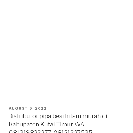
POSTED
AUGUST 9, 2022
ON
Distributor pipa besi hitam murah di
Kabupaten Kutai Timur, WA
081319823277, 08121327535