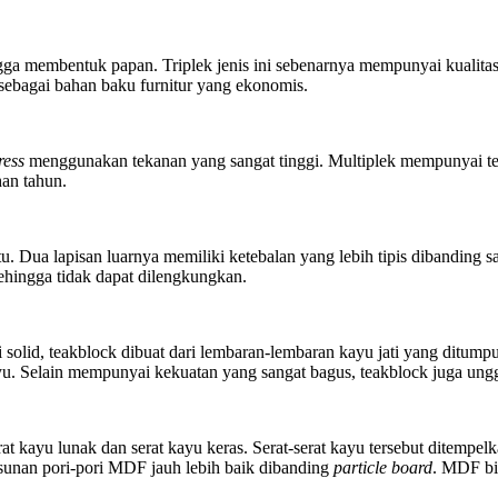
a membentuk papan. Triplek jenis ini sebenarnya mempunyai kualitas y
ebagai bahan baku furnitur yang ekonomis.
ress
menggunakan tekanan yang sangat tinggi. Multiplek mempunyai tekst
han tahun.
tu. Dua lapisan luarnya memiliki ketebalan yang lebih tipis dibanding
sehingga tidak dapat dilengkungkan.
i solid, teakblock dibuat dari lembaran-lembaran kayu jati yang ditu
u. Selain mempunyai kekuatan yang sangat bagus, teakblock juga ungg
at kayu lunak dan serat kayu keras. Serat-serat kayu tersebut ditempe
usunan pori-pori MDF jauh lebih baik dibanding
particle board
. MDF bi