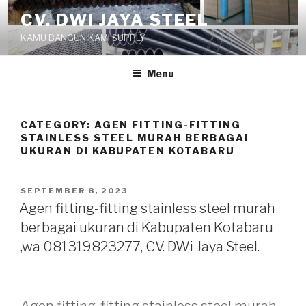
Skip
CV. DWI JAYA STEEL
to
KAMU BANGUN KAMI SUPPLY
content
Menu
CATEGORY:
AGEN FITTING-FITTING
STAINLESS STEEL MURAH BERBAGAI
UKURAN DI KABUPATEN KOTABARU
POSTED
SEPTEMBER 8, 2023
ON
Agen fitting-fitting stainless steel murah
berbagai ukuran di Kabupaten Kotabaru
,wa 081319823277, CV. DWi Jaya Steel.
Agen fitting-fitting stainless steel murah