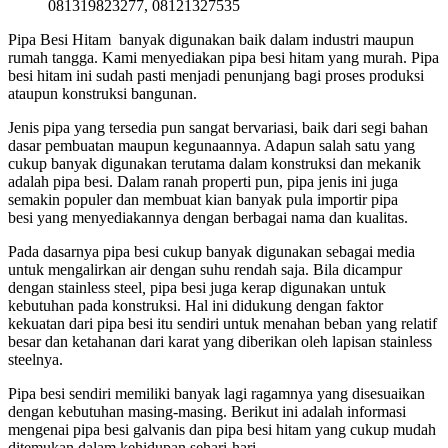
081319823277, 08121327535
Pipa Besi Hitam banyak digunakan baik dalam industri maupun
rumah tangga. Kami menyediakan pipa besi hitam yang murah. Pipa
besi hitam ini sudah pasti menjadi penunjang bagi proses produksi
ataupun konstruksi bangunan.
Jenis pipa yang tersedia pun sangat bervariasi, baik dari segi bahan
dasar pembuatan maupun kegunaannya. Adapun salah satu yang
cukup banyak digunakan terutama dalam konstruksi dan mekanik
adalah pipa besi. Dalam ranah properti pun, pipa jenis ini juga
semakin populer dan membuat kian banyak pula importir pipa
besi yang menyediakannya dengan berbagai nama dan kualitas.
Pada dasarnya pipa besi cukup banyak digunakan sebagai media
untuk mengalirkan air dengan suhu rendah saja. Bila dicampur
dengan stainless steel
,
pipa besi juga kerap digunakan untuk
kebutuhan pada konstruksi. Hal ini didukung dengan faktor
kekuatan dari pipa besi itu sendiri untuk menahan beban yang relatif
besar dan ketahanan dari karat yang diberikan oleh lapisan stainless
steelnya.
Pipa besi sendiri memiliki banyak lagi ragamnya yang disesuaikan
dengan kebutuhan masing-masing. Berikut ini adalah informasi
mengenai pipa besi galvanis dan pipa besi hitam yang cukup mudah
ditemukan dalam kehidupan sehari-hari.