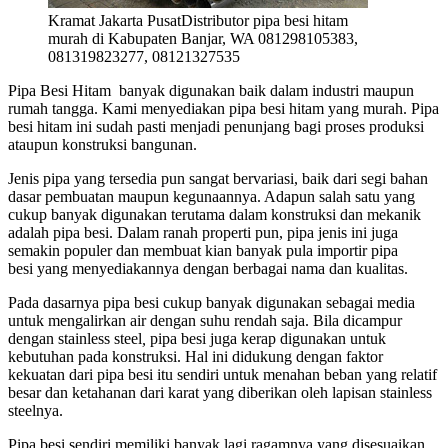
Kramat Jakarta PusatDistributor pipa besi hitam
murah di Kabupaten Banjar, WA 081298105383,
081319823277, 08121327535
Pipa Besi Hitam banyak digunakan baik dalam industri maupun
rumah tangga. Kami menyediakan pipa besi hitam yang murah. Pipa
besi hitam ini sudah pasti menjadi penunjang bagi proses produksi
ataupun konstruksi bangunan.
Jenis pipa yang tersedia pun sangat bervariasi, baik dari segi bahan
dasar pembuatan maupun kegunaannya. Adapun salah satu yang
cukup banyak digunakan terutama dalam konstruksi dan mekanik
adalah pipa besi. Dalam ranah properti pun, pipa jenis ini juga
semakin populer dan membuat kian banyak pula importir pipa
besi yang menyediakannya dengan berbagai nama dan kualitas.
Pada dasarnya pipa besi cukup banyak digunakan sebagai media
untuk mengalirkan air dengan suhu rendah saja. Bila dicampur
dengan stainless steel
,
pipa besi juga kerap digunakan untuk
kebutuhan pada konstruksi. Hal ini didukung dengan faktor
kekuatan dari pipa besi itu sendiri untuk menahan beban yang relatif
besar dan ketahanan dari karat yang diberikan oleh lapisan stainless
steelnya.
Pipa besi sendiri memiliki banyak lagi ragamnya yang disesuaikan