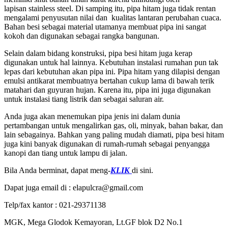
lapisan stainless steel. Di samping itu, pipa hitam juga tidak rentan
mengalami penyusutan nilai dan kualitas lantaran perubahan cuaca.
Bahan besi sebagai material utamanya membuat pipa ini sangat
kokoh dan digunakan sebagai rangka bangunan.
Selain dalam bidang konstruksi, pipa besi hitam juga kerap
digunakan untuk hal lainnya. Kebutuhan instalasi rumahan pun tak
lepas dari kebutuhan akan pipa ini. Pipa hitam yang dilapisi dengan
emulsi antikarat membuatnya bertahan cukup lama di bawah terik
matahari dan guyuran hujan. Karena itu, pipa ini juga digunakan
untuk instalasi tiang listrik dan sebagai saluran air.
Anda juga akan menemukan pipa jenis ini dalam dunia
pertambangan untuk mengalirkan gas, oli, minyak, bahan bakar, dan
lain sebagainya. Bahkan yang paling mudah diamati, pipa besi hitam
juga kini banyak digunakan di rumah-rumah sebagai penyangga
kanopi dan tiang untuk lampu di jalan.
Bila Anda berminat, dapat meng-
KLIK
di sini.
Dapat juga email di : elapulcra@gmail.com
Telp/fax kantor : 021-29371138
MGK, Mega Glodok Kemayoran, Lt.GF blok D2 No.1