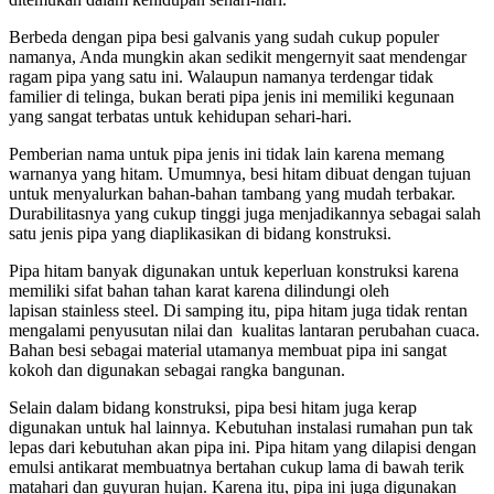
Berbeda dengan pipa besi galvanis yang sudah cukup populer
namanya, Anda mungkin akan sedikit mengernyit saat mendengar
ragam pipa yang satu ini. Walaupun namanya terdengar tidak
familier di telinga, bukan berati pipa jenis ini memiliki kegunaan
yang sangat terbatas untuk kehidupan sehari-hari.
Pemberian nama untuk pipa jenis ini tidak lain karena memang
warnanya yang hitam. Umumnya, besi hitam dibuat dengan tujuan
untuk menyalurkan bahan-bahan tambang yang mudah terbakar.
Durabilitasnya yang cukup tinggi juga menjadikannya sebagai salah
satu jenis pipa yang diaplikasikan di bidang konstruksi.
Pipa hitam banyak digunakan untuk keperluan konstruksi karena
memiliki sifat bahan tahan karat karena dilindungi oleh
lapisan stainless steel. Di samping itu, pipa hitam juga tidak rentan
mengalami penyusutan nilai dan kualitas lantaran perubahan cuaca.
Bahan besi sebagai material utamanya membuat pipa ini sangat
kokoh dan digunakan sebagai rangka bangunan.
Selain dalam bidang konstruksi, pipa besi hitam juga kerap
digunakan untuk hal lainnya. Kebutuhan instalasi rumahan pun tak
lepas dari kebutuhan akan pipa ini. Pipa hitam yang dilapisi dengan
emulsi antikarat membuatnya bertahan cukup lama di bawah terik
matahari dan guyuran hujan. Karena itu, pipa ini juga digunakan