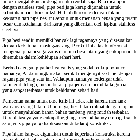
untuk mengalirkan air dengan suhu rendah saja. Bila dicampur
dengan stainless steel
,
pipa besi juga kerap digunakan untuk
kebutuhan pada konstruksi. Hal ini didukung dengan faktor
kekuatan dari pipa besi itu sendiri untuk menahan beban yang relatif
besar dan ketahanan dari karat yang diberikan oleh lapisan stainless
steelnya.
Pipa besi sendiri memiliki banyak lagi ragamnya yang disesuaikan
dengan kebutuhan masing-masing. Berikut ini adalah informasi
mengenai pipa besi galvanis dan pipa besi hitam yang cukup mudah
ditemukan dalam kehidupan sehari-hari.
Berbeda dengan pipa besi galvanis yang sudah cukup populer
namanya, Anda mungkin akan sedikit mengernyit saat mendengar
ragam pipa yang satu ini. Walaupun namanya terdengar tidak
familier di telinga, bukan berati pipa jenis ini memiliki kegunaan
yang sangat terbatas untuk kehidupan sehari-hari.
Pemberian nama untuk pipa jenis ini tidak lain karena memang
warnanya yang hitam. Umumnya, besi hitam dibuat dengan tujuan
untuk menyalurkan bahan-bahan tambang yang mudah terbakar.
Durabilitasnya yang cukup tinggi juga menjadikannya sebagai salah
satu jenis pipa yang diaplikasikan di bidang konstruksi.
Pipa hitam banyak digunakan untuk keperluan konstruksi karena
memiliki sifat bahan tahan karat karena dilindungi oleh