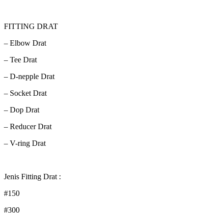
FITTING DRAT
– Elbow Drat
– Tee Drat
– D-nepple Drat
– Socket Drat
– Dop Drat
– Reducer Drat
– V-ring Drat
Jenis Fitting Drat :
#150
#300