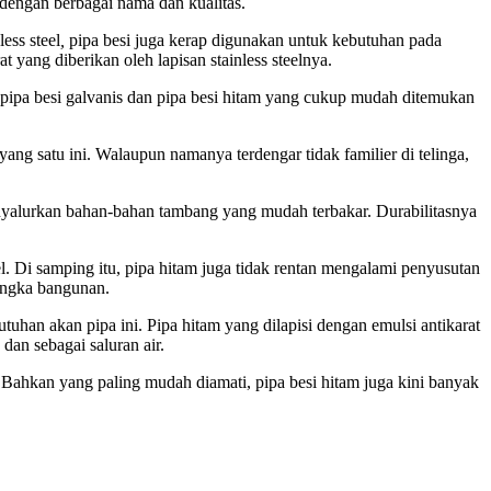
 dengan berbagai nama dan kualitas.
ess steel
,
pipa besi juga kerap digunakan untuk kebutuhan pada
t yang diberikan oleh lapisan stainless steelnya.
 pipa besi galvanis dan pipa besi hitam yang cukup mudah ditemukan
g satu ini. Walaupun namanya terdengar tidak familier di telinga,
nyalurkan bahan-bahan tambang yang mudah terbakar. Durabilitasnya
el. Di samping itu, pipa hitam juga tidak rentan mengalami penyusutan
rangka bangunan.
tuhan akan pipa ini. Pipa hitam yang dilapisi dengan emulsi antikarat
dan sebagai saluran air.
 Bahkan yang paling mudah diamati, pipa besi hitam juga kini banyak