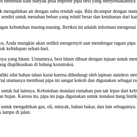
 dan membuat kian banyak pula importir pipa besi yang menyediakannya
mengalirkan air dengan suhu rendah saja. Bila dicampur dengan stainl
 sendiri untuk menahan beban yang relatif besar dan ketahanan dari kara
engan kebutuhan masing-masing. Berikut ini adalah informasi mengenai
, Anda mungkin akan sedikit mengernyit saat mendengar ragam pipa yan
tuk kehidupan sehari-hari.
anya yang hitam. Umumnya, besi hitam dibuat dengan tujuan untuk me
ang diaplikasikan di bidang konstruksi.
i sifat bahan tahan karat karena dilindungi oleh lapisan stainless ste
terial utamanya membuat pipa ini sangat kokoh dan digunakan sebagai 
untuk hal lainnya. Kebutuhan instalasi rumahan pun tak lepas dari kebu
jan. Karena itu, pipa ini juga digunakan untuk instalasi tiang listrik 
ntuk mengalirkan gas, oli, minyak, bahan bakar, dan lain sebagainya.
 lampu di jalan.