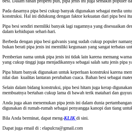
besi. Dalam ranah properti pun, pipa jenis ini juga semakin populer
Pada dasarnya pipa besi cukup banyak digunakan sebagai media untuk 
konstruksi. Hal ini didukung dengan faktor kekuatan dari pipa besi itu
Pipa besi sendiri memiliki banyak lagi ragamnya yang disesuaikan d
dalam kehidupan sehari-hari.
Berbeda dengan pipa besi galvanis yang sudah cukup populer namanya
bukan berati pipa jenis ini memiliki kegunaan yang sangat terbatas un
Pemberian nama untuk pipa jenis ini tidak lain karena memang warn
yang cukup tinggi juga menjadikannya sebagai salah satu jenis pipa y
Pipa hitam banyak digunakan untuk keperluan konstruksi karena memilik
nilai dan kualitas lantaran perubahan cuaca. Bahan besi sebagai ma
Selain dalam bidang konstruksi, pipa besi hitam juga kerap digunakan 
membuatnya bertahan cukup lama di bawah terik matahari dan guyuran hu
Anda juga akan menemukan pipa jenis ini dalam dunia pertambangan u
digunakan di rumah-rumah sebagai penyangga kanopi dan tiang untuk
Bila Anda berminat, dapat meng-
KLIK
di sini.
Dapat juga email di : elapulcra@gmail.com