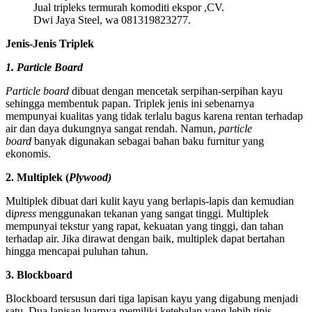
Jual tripleks termurah komoditi ekspor ,CV.
Dwi Jaya Steel, wa 081319823277.
Jenis-Jenis Triplek
1. Particle Board
Particle board
dibuat dengan mencetak serpihan-serpihan kayu
sehingga membentuk papan. Triplek jenis ini sebenarnya
mempunyai kualitas yang tidak terlalu bagus karena rentan terhadap
air dan daya dukungnya sangat rendah. Namun,
particle
board
banyak digunakan sebagai bahan baku furnitur yang
ekonomis.
2. Multiplek (
Plywood)
Multiplek dibuat dari kulit kayu yang berlapis-lapis dan kemudian
di
press
menggunakan tekanan yang sangat tinggi. Multiplek
mempunyai tekstur yang rapat, kekuatan yang tinggi, dan tahan
terhadap air. Jika dirawat dengan baik, multiplek dapat bertahan
hingga mencapai puluhan tahun.
3. Blockboard
Blockboard tersusun dari tiga lapisan kayu yang digabung menjadi
satu. Dua lapisan luarnya memiliki ketebalan yang lebih tipis