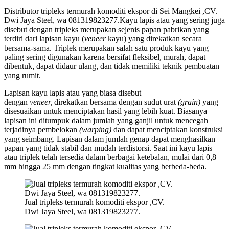
Distributor tripleks termurah komoditi ekspor di Sei Mangkei ,CV.
Dwi Jaya Steel, wa 081319823277.Kayu lapis atau yang sering juga
disebut dengan tripleks merupakan sejenis papan pabrikan yang
terdiri dari lapisan kayu (
veneer
kayu) yang direkatkan secara
bersama-sama. Triplek merupakan salah satu produk kayu yang
paling sering digunakan karena bersifat fleksibel, murah, dapat
dibentuk, dapat didaur ulang, dan tidak memiliki teknik pembuatan
yang rumit.
Lapisan kayu lapis atau yang biasa disebut
dengan
veneer,
direkatkan bersama dengan sudut urat
(grain)
yang
disesuaikan untuk menciptakan hasil yang lebih kuat. Biasanya
lapisan ini ditumpuk dalam jumlah yang ganjil untuk mencegah
terjadinya pembelokan
(warping)
dan dapat menciptakan konstruksi
yang seimbang. Lapisan dalam jumlah genap dapat menghasilkan
papan yang tidak stabil dan mudah terdistorsi. Saat ini kayu lapis
atau triplek telah tersedia dalam berbagai ketebalan, mulai dari 0,8
mm hingga 25 mm dengan tingkat kualitas yang berbeda-beda.
Jual tripleks termurah komoditi ekspor ,CV.
Dwi Jaya Steel, wa 081319823277.