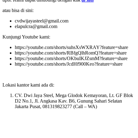
atau bisa di sini:
cvdwijayasteel@gmail.com
elapulcra@gmail.com
Kunjungi Youtube kami:
https://youtube.com/shorts/suhsXsWXRAY?feature=share
https://youtube.com/shorts/RBfgQlhRomQ?feature=share
https://youtube.com/shorts/OKbuIKJZsmM?feature=share
https://youtube.com/shorts/JcdHf900Keo?feature=share
Lokasi kantor kami ada di:
CV. Dwi Jaya Steel, Mega Glodok Kemayoran, Lt. GF Blok
D2 No.1, Jl. Angkasa Kav. B6, Gunung Sahari Selatan
Jakarta Pusat, 081319823277 (Call – WA)