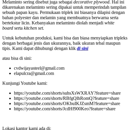
Melaminto sering disebut juga sebagai
decorative plywood
. Hal ini
dikarenakan melaminto sering dipakai untuk memperindah tampilan
sebuah papan kayu. Permukaan triplek ini biasanya dilapisi dengan
bahan polyester dan melamin yang membuatnya berwarna serta
bertekstur licin. Kebanyakan melaminto diolah menjadi
white
board
serta
kitchen set.
Untuk kebutuhan produksi, kami bisa dan biasa menyiapkan tripleks
dengan berbagai jenis dan ukurannya, baik ukuran tebal maupun
tipis. Kami dapat dihubungi dengan klik
di sini
atau bisa di sini:
cvdwijayasteel@gmail.com
elapulcra@gmail.com
Kunjungi Youtube kami:
https://youtube.com/shorts/suhsXsWXRAY?feature=share
https://youtube.com/shorts/RBfgQlhRomQ?feature=share
https://youtube.com/shorts/OKbuIKJZsmM?feature=share
https://youtube.com/shorts/JcdHf900Keo?feature=share
Lokasi kantor kami ada di: