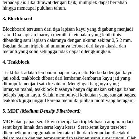
terhadap air. Jika dirawat dengan baik, multiplek dapat bertahan
hingga mencapai puluhan tahun.
3. Blockboard
Blockboard tersusun dari tiga lapisan kayu yang digabung menjadi
satu. Dua lapisan luarnya memiliki ketebalan yang lebih tipis
dibanding satu lapisan dalamnya dengan ukuran sekitar 0,5-2 mm.
Bagian dalam triplek ini umumnya terbuat dari kayu akasia dan
meranti yang solid sehingga tidak dapat dilengkungkan.
4. Teakblock
Teakblock adalah lembaran papan kayu jati. Berbeda dengan kayu
jati solid, teakblock dibuat dari lembaran-lembaran kayu jati yang
ditumpuk menjadi satu kesatuan. Mengingat harganya yang
lumayan mahal, teakblock biasanya hanya digunakan sebagai bahan
pelapis papan kayu. Selain mempunyai kekuatan yang sangat bagus,
teakblock juga unggul karena memiliki pilihan motif yang beragam.
5. MDF
(Medium Density Fiberboard)
MDF atau papan serat kayu merupakan triplek hasil campuran dari
serat kayu lunak dan serat kayu keras. Serat-serat kayu tersebut
ditempelkan menggunakan lem atau lilin dan kemudian dicetak di
dalam mesin dengan temperatur dan tekanan yang super tinggi. Oleh