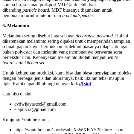
karena itu, susunan pori-pori MDF jauh lebih baik
dibanding
particle board
. MDF biasanya digunakan untuk
pembuatan furnitur interior dan
box loudspeaker.
6. Melaminto
Melaminto sering disebut juga sebagai
decorative plywood
. Hal ini
dikarenakan melaminto sering dipakai untuk memperindah tampilan
sebuah papan kayu. Permukaan triplek ini biasanya dilapisi dengan
bahan polyester dan melamin yang membuatnya berwarna serta
bertekstur licin. Kebanyakan melaminto diolah menjadi
white
board
serta
kitchen set.
Untuk kebutuhan produksi, kami bisa dan biasa menyiapkan tripleks
dengan berbagai jenis dan ukurannya, baik ukuran tebal maupun
tipis. Kami dapat dihubungi dengan klik
di sini
atau bisa di sini:
cvdwijayasteel@gmail.com
elapulcra@gmail.com
Kunjungi Youtube kami:
https://youtube.com/shorts/suhsXsWXRAY?feature=share