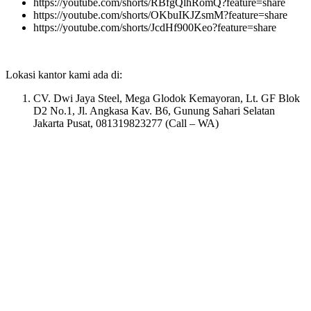
https://youtube.com/shorts/RBfgQlhRomQ?feature=share
https://youtube.com/shorts/OKbuIKJZsmM?feature=share
https://youtube.com/shorts/JcdHf900Keo?feature=share
Lokasi kantor kami ada di:
CV. Dwi Jaya Steel, Mega Glodok Kemayoran, Lt. GF Blok
D2 No.1, Jl. Angkasa Kav. B6, Gunung Sahari Selatan
Jakarta Pusat, 081319823277 (Call – WA)