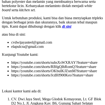
bahan polyester dan melamin yang membuatnya berwarna serta
bertekstur licin. Kebanyakan melaminto diolah menjadi
white
board
serta
kitchen set.
Untuk kebutuhan produksi, kami bisa dan biasa menyiapkan tripleks
dengan berbagai jenis dan ukurannya, baik ukuran tebal maupun
tipis. Kami dapat dihubungi dengan klik
di sini
atau bisa di sini:
cvdwijayasteel@gmail.com
elapulcra@gmail.com
Kunjungi Youtube kami:
https://youtube.com/shorts/suhsXsWXRAY?feature=share
https://youtube.com/shorts/RBfgQlhRomQ?feature=share
https://youtube.com/shorts/OKbuIKJZsmM?feature=share
https://youtube.com/shorts/JcdHf900Keo?feature=share
Lokasi kantor kami ada di:
CV. Dwi Jaya Steel, Mega Glodok Kemayoran, Lt. GF Blok
D2 No.1, Jl. Angkasa Kav. B6, Gunung Sahari Selatan