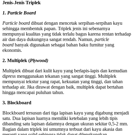
Jenis-Jenis Triplek
1. Particle Board
Particle board
dibuat dengan mencetak serpihan-serpihan kayu
sehingga membentuk papan. Triplek jenis ini sebenarnya
mempunyai kualitas yang tidak terlalu bagus karena rentan terhadap
air dan daya dukungnya sangat rendah. Namun,
particle
board
banyak digunakan sebagai bahan baku furnitur yang
ekonomis.
2. Multiplek (
Plywood)
Multiplek dibuat dari kulit kayu yang berlapis-lapis dan kemudian
di
press
menggunakan tekanan yang sangat tinggi. Multiplek
mempunyai tekstur yang rapat, kekuatan yang tinggi, dan tahan
terhadap air. Jika dirawat dengan baik, multiplek dapat bertahan
hingga mencapai puluhan tahun.
3. Blockboard
Blockboard tersusun dari tiga lapisan kayu yang digabung menjadi
satu. Dua lapisan luarnya memiliki ketebalan yang lebih tipis
dibanding satu lapisan dalamnya dengan ukuran sekitar 0,5-2 mm.
Bagian dalam triplek ini umumnya terbuat dari kayu akasia dan
meranti yang solid sehingga tidak dapat dilengkungkan.