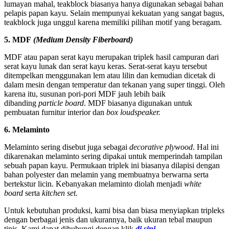
lumayan mahal, teakblock biasanya hanya digunakan sebagai bahan
pelapis papan kayu. Selain mempunyai kekuatan yang sangat bagus,
teakblock juga unggul karena memiliki pilihan motif yang beragam.
5. MDF
(Medium Density Fiberboard)
MDF atau papan serat kayu merupakan triplek hasil campuran dari
serat kayu lunak dan serat kayu keras. Serat-serat kayu tersebut
ditempelkan menggunakan lem atau lilin dan kemudian dicetak di
dalam mesin dengan temperatur dan tekanan yang super tinggi. Oleh
karena itu, susunan pori-pori MDF jauh lebih baik
dibanding
particle board
. MDF biasanya digunakan untuk
pembuatan furnitur interior dan
box loudspeaker.
6. Melaminto
Melaminto sering disebut juga sebagai
decorative plywood
. Hal ini
dikarenakan melaminto sering dipakai untuk memperindah tampilan
sebuah papan kayu. Permukaan triplek ini biasanya dilapisi dengan
bahan polyester dan melamin yang membuatnya berwarna serta
bertekstur licin. Kebanyakan melaminto diolah menjadi
white
board
serta
kitchen set.
Untuk kebutuhan produksi, kami bisa dan biasa menyiapkan tripleks
dengan berbagai jenis dan ukurannya, baik ukuran tebal maupun
tipis. Kami dapat dihubungi dengan klik
di sini