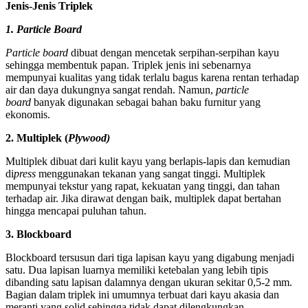
Jenis-Jenis Triplek
1. Particle Board
Particle board
dibuat dengan mencetak serpihan-serpihan kayu
sehingga membentuk papan. Triplek jenis ini sebenarnya
mempunyai kualitas yang tidak terlalu bagus karena rentan terhadap
air dan daya dukungnya sangat rendah. Namun,
particle
board
banyak digunakan sebagai bahan baku furnitur yang
ekonomis.
2. Multiplek (
Plywood)
Multiplek dibuat dari kulit kayu yang berlapis-lapis dan kemudian
di
press
menggunakan tekanan yang sangat tinggi. Multiplek
mempunyai tekstur yang rapat, kekuatan yang tinggi, dan tahan
terhadap air. Jika dirawat dengan baik, multiplek dapat bertahan
hingga mencapai puluhan tahun.
3. Blockboard
Blockboard tersusun dari tiga lapisan kayu yang digabung menjadi
satu. Dua lapisan luarnya memiliki ketebalan yang lebih tipis
dibanding satu lapisan dalamnya dengan ukuran sekitar 0,5-2 mm.
Bagian dalam triplek ini umumnya terbuat dari kayu akasia dan
meranti yang solid sehingga tidak dapat dilengkungkan.