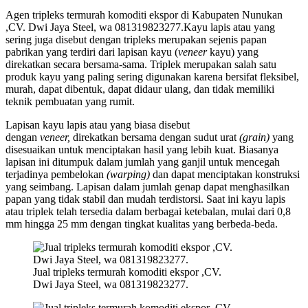
Agen tripleks termurah komoditi ekspor di Kabupaten Nunukan
,CV. Dwi Jaya Steel, wa 081319823277.Kayu lapis atau yang
sering juga disebut dengan tripleks merupakan sejenis papan
pabrikan yang terdiri dari lapisan kayu (
veneer
kayu) yang
direkatkan secara bersama-sama. Triplek merupakan salah satu
produk kayu yang paling sering digunakan karena bersifat fleksibel,
murah, dapat dibentuk, dapat didaur ulang, dan tidak memiliki
teknik pembuatan yang rumit.
Lapisan kayu lapis atau yang biasa disebut
dengan
veneer,
direkatkan bersama dengan sudut urat
(grain)
yang
disesuaikan untuk menciptakan hasil yang lebih kuat. Biasanya
lapisan ini ditumpuk dalam jumlah yang ganjil untuk mencegah
terjadinya pembelokan
(warping)
dan dapat menciptakan konstruksi
yang seimbang. Lapisan dalam jumlah genap dapat menghasilkan
papan yang tidak stabil dan mudah terdistorsi. Saat ini kayu lapis
atau triplek telah tersedia dalam berbagai ketebalan, mulai dari 0,8
mm hingga 25 mm dengan tingkat kualitas yang berbeda-beda.
Jual tripleks termurah komoditi ekspor ,CV.
Dwi Jaya Steel, wa 081319823277.