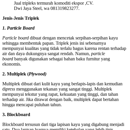
Jual tripleks termurah komoditi ekspor ,CV.
Dwi Jaya Steel, wa 081319823277.
Jenis-Jenis Triplek
1. Particle Board
Particle board
dibuat dengan mencetak serpihan-serpihan kayu
sehingga membentuk papan. Triplek jenis ini sebenarnya
mempunyai kualitas yang tidak terlalu bagus karena rentan terhadap
air dan daya dukungnya sangat rendah. Namun,
particle
board
banyak digunakan sebagai bahan baku furnitur yang
ekonomis.
2. Multiplek (
Plywood)
Multiplek dibuat dari kulit kayu yang berlapis-lapis dan kemudian
di
press
menggunakan tekanan yang sangat tinggi. Multiplek
mempunyai tekstur yang rapat, kekuatan yang tinggi, dan tahan
terhadap air. Jika dirawat dengan baik, multiplek dapat bertahan
hingga mencapai puluhan tahun.
3. Blockboard
Blockboard tersusun dari tiga lapisan kayu yang digabung menjadi
satu. Dua lapisan luarnya memiliki ketebalan yang lebih tipis