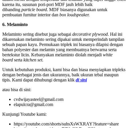
karena itu, susunan pori-pori MDF jauh lebih baik
dibanding
particle board
. MDF biasanya digunakan untuk
pembuatan furnitur interior dan
box loudspeaker.
6. Melaminto
Melaminto sering disebut juga sebagai
decorative plywood
. Hal ini
dikarenakan melaminto sering dipakai untuk memperindah tampilan
sebuah papan kayu. Permukaan triplek ini biasanya dilapisi dengan
bahan polyester dan melamin yang membuatnya berwarna serta
bertekstur licin. Kebanyakan melaminto diolah menjadi
white
board
serta
kitchen set.
Untuk kebutuhan produksi, kami bisa dan biasa menyiapkan tripleks
dengan berbagai jenis dan ukurannya, baik ukuran tebal maupun
tipis. Kami dapat dihubungi dengan klik
di sini
atau bisa di sini:
cvdwijayasteel@gmail.com
elapulcra@gmail.com
Kunjungi Youtube kami:
https://youtube.com/shorts/suhsXsWXRAY?feature=share