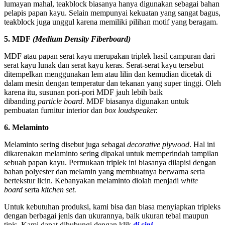
lumayan mahal, teakblock biasanya hanya digunakan sebagai bahan
pelapis papan kayu. Selain mempunyai kekuatan yang sangat bagus,
teakblock juga unggul karena memiliki pilihan motif yang beragam.
5. MDF
(Medium Density Fiberboard)
MDF atau papan serat kayu merupakan triplek hasil campuran dari
serat kayu lunak dan serat kayu keras. Serat-serat kayu tersebut
ditempelkan menggunakan lem atau lilin dan kemudian dicetak di
dalam mesin dengan temperatur dan tekanan yang super tinggi. Oleh
karena itu, susunan pori-pori MDF jauh lebih baik
dibanding
particle board
. MDF biasanya digunakan untuk
pembuatan furnitur interior dan
box loudspeaker.
6. Melaminto
Melaminto sering disebut juga sebagai
decorative plywood
. Hal ini
dikarenakan melaminto sering dipakai untuk memperindah tampilan
sebuah papan kayu. Permukaan triplek ini biasanya dilapisi dengan
bahan polyester dan melamin yang membuatnya berwarna serta
bertekstur licin. Kebanyakan melaminto diolah menjadi
white
board
serta
kitchen set.
Untuk kebutuhan produksi, kami bisa dan biasa menyiapkan tripleks
dengan berbagai jenis dan ukurannya, baik ukuran tebal maupun
tipis. Kami dapat dihubungi dengan klik
di sini