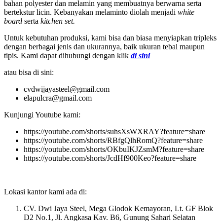
bahan polyester dan melamin yang membuatnya berwarna serta
bertekstur licin. Kebanyakan melaminto diolah menjadi
white
board
serta
kitchen set.
Untuk kebutuhan produksi, kami bisa dan biasa menyiapkan tripleks
dengan berbagai jenis dan ukurannya, baik ukuran tebal maupun
tipis. Kami dapat dihubungi dengan klik
di sini
atau bisa di sini:
cvdwijayasteel@gmail.com
elapulcra@gmail.com
Kunjungi Youtube kami:
https://youtube.com/shorts/suhsXsWXRAY?feature=share
https://youtube.com/shorts/RBfgQlhRomQ?feature=share
https://youtube.com/shorts/OKbuIKJZsmM?feature=share
https://youtube.com/shorts/JcdHf900Keo?feature=share
Lokasi kantor kami ada di:
CV. Dwi Jaya Steel, Mega Glodok Kemayoran, Lt. GF Blok
D2 No.1, Jl. Angkasa Kav. B6, Gunung Sahari Selatan