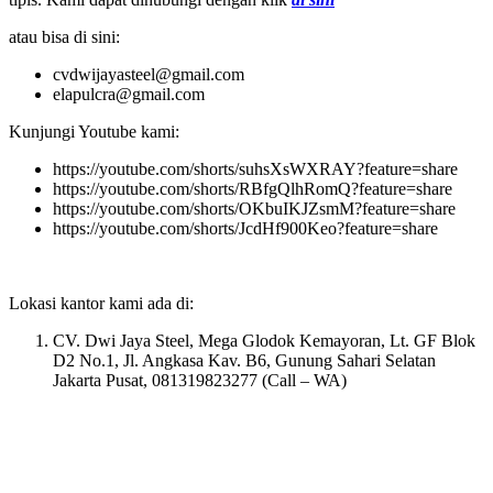
atau bisa di sini:
cvdwijayasteel@gmail.com
elapulcra@gmail.com
Kunjungi Youtube kami:
https://youtube.com/shorts/suhsXsWXRAY?feature=share
https://youtube.com/shorts/RBfgQlhRomQ?feature=share
https://youtube.com/shorts/OKbuIKJZsmM?feature=share
https://youtube.com/shorts/JcdHf900Keo?feature=share
Lokasi kantor kami ada di:
CV. Dwi Jaya Steel, Mega Glodok Kemayoran, Lt. GF Blok
D2 No.1, Jl. Angkasa Kav. B6, Gunung Sahari Selatan
Jakarta Pusat, 081319823277 (Call – WA)