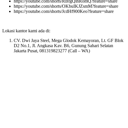
https://youtube.com/shorts/RBfgQlhRomQ?feature=share
https://youtube.com/shorts/OKbuIKJZsmM?feature=share
https://youtube.com/shorts/JcdHf900Keo?feature=share
Lokasi kantor kami ada di:
CV. Dwi Jaya Steel, Mega Glodok Kemayoran, Lt. GF Blok
D2 No.1, Jl. Angkasa Kav. B6, Gunung Sahari Selatan
Jakarta Pusat, 081319823277 (Call – WA)