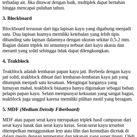
terhadap air. Jika dirawat dengan baik, multiplek dapat bertahan
hingga mencapai puluhan tahun.
3. Blockboard
Blockboard tersusun dari tiga lapisan kayu yang digabung menjadi
satu. Dua lapisan luarnya memiliki ketebalan yang lebih tipis
dibanding satu lapisan dalamnya dengan ukuran sekitar 0,5-2 mm.
Bagian dalam triplek ini umumnya terbuat dari kayu akasia dan
meranti yang solid sehingga tidak dapat dilengkungkan.
4. Teakblock
Teakblock adalah lembaran papan kayu jati. Berbeda dengan kayu
jati solid, teakblock dibuat dari lembaran-lembaran kayu jati yang
ditumpuk menjadi satu kesatuan. Mengingat harganya yang
lumayan mahal, teakblock biasanya hanya digunakan sebagai bahan
pelapis papan kayu. Selain mempunyai kekuatan yang sangat bagus,
teakblock juga unggul karena memiliki pilihan motif yang beragam.
5. MDF
(Medium Density Fiberboard)
MDF atau papan serat kayu merupakan triplek hasil campuran dari
serat kayu lunak dan serat kayu keras. Serat-serat kayu tersebut
ditempelkan menggunakan lem atau lilin dan kemudian dicetak di
dalam mesin dengan temperatur dan tekanan yang super tinggi. Oleh