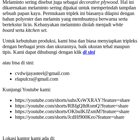
Melaminto sering disebut juga sebagai
decorative plywood
. Hal ini
dikarenakan melaminto sering dipakai untuk memperindah tampilan
sebuah papan kayu. Permukaan triplek ini biasanya dilapisi dengan
bahan polyester dan melamin yang membuatnya berwarna serta
bertekstur licin. Kebanyakan melaminto diolah menjadi
white
board
serta
kitchen set.
Untuk kebutuhan produksi, kami bisa dan biasa menyiapkan tripleks
dengan berbagai jenis dan ukurannya, baik ukuran tebal maupun
tipis. Kami dapat dihubungi dengan klik
di sini
atau bisa di sini:
cvdwijayasteel@gmail.com
elapulcra@gmail.com
Kunjungi Youtube kami:
https://youtube.com/shorts/suhsXsWXRAY?feature=share
https://youtube.com/shorts/RBfgQlhRomQ?feature=share
https://youtube.com/shorts/OKbuIKJZsmM?feature=share
https://youtube.com/shorts/JcdHf900Keo?feature=share
Lokasi kantor kami ada di: