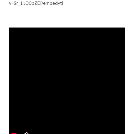
v=Sr_1iJO0pZE[/embedyt]