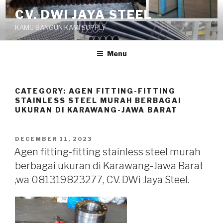
Skip
CV. DWI JAYA STEEL
to
KAMU BANGUN KAMI SUPPLY
content
Menu
CATEGORY:
AGEN FITTING-FITTING
STAINLESS STEEL MURAH BERBAGAI
UKURAN DI KARAWANG-JAWA BARAT
POSTED
DECEMBER 11, 2023
ON
Agen fitting-fitting stainless steel murah
berbagai ukuran di Karawang-Jawa Barat
,wa 081319823277, CV. DWi Jaya Steel.