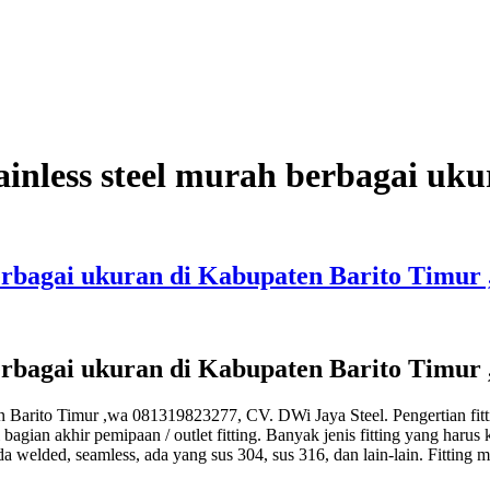
stainless steel murah berbagai u
h berbagai ukuran di Kabupaten Barito Timu
h berbagai ukuran di Kabupaten Barito Timu
ten Barito Timur ,wa 081319823277, CV. DWi Jaya Steel. Pengertian fitt
ian akhir pemipaan / outlet fitting. Banyak jenis fitting yang harus kit
da welded, seamless, ada yang sus 304, sus 316, dan lain-lain. Fittin