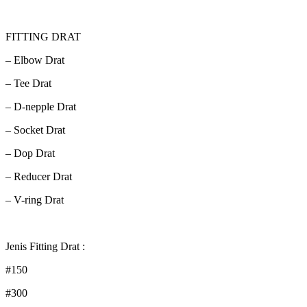
FITTING DRAT
– Elbow Drat
– Tee Drat
– D-nepple Drat
– Socket Drat
– Dop Drat
– Reducer Drat
– V-ring Drat
Jenis Fitting Drat :
#150
#300