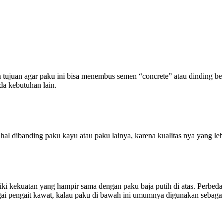
gan tujuan agar paku ini bisa menembus semen “concrete” atau dinding b
da kebutuhan lain.
hal dibanding paku kayu atau paku lainya, karena kualitas nya yang le
liki kekuatan yang hampir sama dengan paku baja putih di atas. Perbed
ai pengait kawat, kalau paku di bawah ini umumnya digunakan sebagai