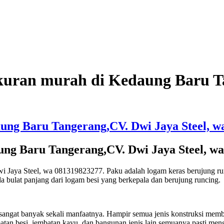
kuran murah di Kedaung Baru 
ung Baru Tangerang,CV. Dwi Jaya Steel, w
ng Baru Tangerang,CV. Dwi Jaya Steel, wa
 Jaya Steel, wa 081319823277. Paku adalah logam keras berujung run
 bulat panjang dari logam besi yang berkepala dan berujung runcing.
i sangat banyak sekali manfaatnya. Hampir semua jenis konstruksi mem
batan besi, jembatan kayu, dan bangunan jenis lain semuanya pasti me