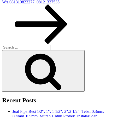
Post
WA 081319823277, 08121327535
Search
for:
Search
Recent Posts
Jual Pipa Besi 1/2″, 1″, 1 1/2″, 2″,2 1/2″, Tebal 0.3mm,
0.4mm, 0.5mm, Murah Untuk Proyek, Instalasi dan