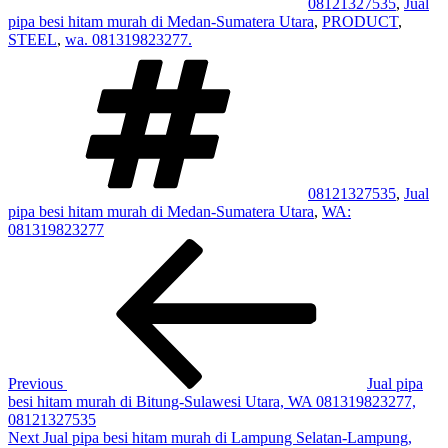
08121327535
,
Jual
pipa besi hitam murah di Medan-Sumatera Utara
,
PRODUCT
,
STEEL
,
wa. 081319823277.
Tags
08121327535
,
Jual
pipa besi hitam murah di Medan-Sumatera Utara
,
WA:
081319823277
Post
Previous
Post
navigation
Previous
Jual pipa
besi hitam murah di Bitung-Sulawesi Utara, WA 081319823277,
08121327535
Next
Next
Jual pipa besi hitam murah di Lampung Selatan-Lampung,