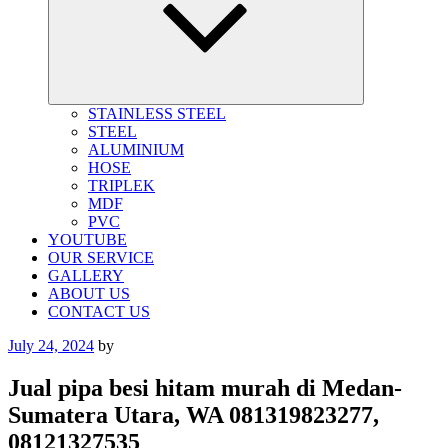
STAINLESS STEEL
STEEL
ALUMINIUM
HOSE
TRIPLEK
MDF
PVC
YOUTUBE
OUR SERVICE
GALLERY
ABOUT US
CONTACT US
Posted
July 24, 2024
by
on
Jual pipa besi hitam murah di Medan-
Sumatera Utara, WA 081319823277,
08121327535