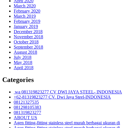
April 2020
March 2020
February 2020
March 2019
February 2019
January 2019
December 2018
November 2018
October 2018
September 2018
August 2018
July 2018
May 2018
April 2018
Categories
wa 081319823277 CV DWI JAYA STEEL- INDONESIA
+62-81319823277 CV. Dwi Jaya Steel-INDONESIA
08121327535
081298105383
081319823277
ABOUT US
Agen fitting-fitting stainless steel murah berbagai ukuran di
Agen fitting-fitting stainless steel murah berbagai ukuran di