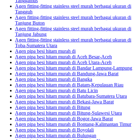
Tanggamus
Agen fitting-fitting stainless steel murah berbagai ukuran di
Tangguh
Agen fitting-fitting stainless steel murah berbagai ukuran di
Tanjung Buton
Agen fitting-fitting stainless steel murah berbagai ukuran di
Tanjung Jabung
Agen fitting-fitting stainless steel murah berbagai ukuran di
Toba-Sumatera Utara
Agen pipa besi hitam murah di
Agen pipa besi hitam murah di Aceh Besar-Aceh
Agen pipa besi hitam murah di Aceh Utara-Aceh
Agen pipa besi hitam murah di Bandar Lampung-Lampung
Agen pipa besi hitam murah di Bandung-Jawa Barat
Agen pipa besi hitam murah di Bangka
Agen pipa besi hitam murah di Batam-Kepulauan Riau
Agen pipa besi hitam murah di Batu Licin
Agen pipa besi hitam murah di Batubara-Sumatera Utara
Agen pipa besi hitam murah di Bekasi-Jawa Barat
Agen pipa besi hitam murah di Bitung
Agen pipa besi hitam murah di Bitung-Sulawesi Utara
Agen pipa besi hitam murah di Bogor-Jawa Barat
Agen pipa besi hitam murah di Bontang-Kalimantan Timur
Agen pipa besi hitam murah di Boyolali
Agen pipa besi hitam murah di Bulungan