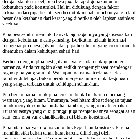
dengan stainless steel
,
pipa besi juga kerap digunakan untuk
kebutuhan pada konstruksi. Hal ini didukung dengan faktor
kekuatan dari pipa besi itu sendiri untuk menahan beban yang relatif
besar dan ketahanan dari karat yang diberikan oleh lapisan stainless
steelnya.
Pipa besi sendiri memiliki banyak lagi ragamnya yang disesuaikan
dengan kebutuhan masing-masing. Berikut ini adalah informasi
mengenai pipa besi galvanis dan pipa besi hitam yang cukup mudah
ditemukan dalam kehidupan sehari-hari.
Berbeda dengan pipa besi galvanis yang sudah cukup populer
namanya, Anda mungkin akan sedikit mengernyit saat mendengar
ragam pipa yang satu ini. Walaupun namanya terdengar tidak
familier di telinga, bukan berati pipa jenis ini memiliki kegunaan
yang sangat terbatas untuk kehidupan sehari-hari.
Pemberian nama untuk pipa jenis ini tidak lain karena memang
warnanya yang hitam. Umumnya, besi hitam dibuat dengan tujuan
untuk menyalurkan bahan-bahan tambang yang mudah terbakar.
Durabilitasnya yang cukup tinggi juga menjadikannya sebagai salah
satu jenis pipa yang diaplikasikan di bidang konstruksi.
Pipa hitam banyak digunakan untuk keperluan konstruksi karena
memiliki sifat bahan tahan karat karena dilindungi oleh
lapisan stainless steel. Di samping itu, pipa hitam juga tidak rentan