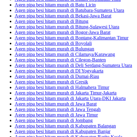
Agen pipa besi hitam murah di Batu Licin
Agen pipa besi hitam murah di Batubara-Sumatera Utara
Agen pipa besi hitam murah di Bekasi-Jawa Barat
Agen pipa besi hitam murah di Bitung
Agen pipa besi hitam murah di Bitung-Sulawesi Utara
Agen pipa besi hitam murah di Bogor-Jawa Barat
Agen pipa besi hitam murah di Bontang-Kalimantan Timur
Agen pipa besi hitam murah di Boyolali
Agen pipa besi hitam murah di Bulungan
Agen pipa besi hitam murah di Cilamaya/Karawang
Agen pipa besi hitam murah di Cilegon-Banten
Agen pipa besi hitam murah di Deli Serdang-Sumatera Utara
Agen pipa besi hitam murah di DI Yogyakarta
Agen pipa besi hitam murah di Dumai-Riau
Agen pipa besi hitam murah di Gresik
Agen pipa besi hitam murah di Halmahera Timur
Agen pipa besi hitam murah di Jakarta Timur-Jakarta
Agen pipa besi hitam murah di Jakarta Utara-DKI Jakarta
Agen pipa besi hitam murah di Jawa Barat
Agen pipa besi hitam murah di Jawa Tengah
Agen pipa besi hitam murah di Jawa Timur
Agen pipa besi hitam murah di Jombang
Agen pipa besi hitam murah di Kabupaten Balangan
Agen pipa besi hitam murah di Kabupaten Banjar
Agen pipa besi hitam murah di Kabupaten Barito Kuala