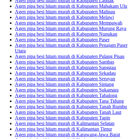
Agen pipa besi hitam murah di Kabupaten Landak
Agen pipa besi hitam murah di Kabupaten Mahakam Ulu
Agen pipa besi hitam murah di Kabupaten Malinau
Agen pipa besi hitam murah di Kabupaten Melawi
Agen pipa besi hitam murah di Kabupaten Mempawah
Agen pipa besi hitam murah di Kabupaten Murung Raya
Agen pipa besi hitam murah di Kabupaten Nunukan
Agen pipa besi hitam murah di Kabupaten Paser
Agen pipa besi hitam murah di Kabupaten Penajam Paser
Utara
Agen pipa besi hitam murah di Kabupaten Pulang Pisau
Agen pipa besi hitam murah di Kabupaten Sambas
Agen pipa besi hitam murah di Kabupaten Sanggau
Agen pipa besi hitam murah di Kabupaten Sekadau
Agen pipa besi hitam murah di Kabupaten Seruyan
Agen pipa besi hitam murah di Kabupaten Sintang
Agen pipa besi hitam murah di Kabupaten Sukamara
Agen pipa besi hitam murah di Kabupaten Tabalong
Agen pipa besi hitam murah di Kabupaten Tana Tidung
Agen pipa besi hitam murah di Kabupaten Tanah Bumbu
Agen pipa besi hitam murah di Kabupaten Tanah Laut
Agen pipa besi hitam murah di Kabupaten Tapin
Agen pipa besi hitam murah di Kalimantan Selatan
Agen pipa besi hitam murah di Kalimantan Timur
Agen pipa besi hitam murah di Karawang-Jawa Barat